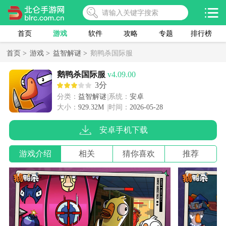
首页
游戏
软件
攻略
专题
排行榜
首页 >
游戏 >
益智解谜 >
鹅鸭杀国际服
鹅鸭杀国际服
v4.09.00
3分
分类：
益智解谜
系统：
安卓
大小：
929.32M
时间：
2026-05-28
安卓手机下载
游戏介绍
相关
猜你喜欢
推荐