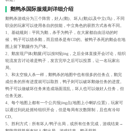
鹅鸭杀国际服规则详细介绍
鹅鸭杀游戏分为三个阵营，好人(鹅)、坏人(鹅)以及中立(鸟)，不同
职业的玩家可以使用各自的技能，中立角色的获胜方式各有不同。
1、基础规则：平民为鹅，杀手为鸭子，在大家都自由活动的时
候，鸭子可以猎杀鹅，而且猎杀是有CD的。被鸭子杀死的鹅会在地
图上留下鹅腿作为尸体。
2、鹅发现尸体(鹅腿)可以按R报jing，之后全体直接开会讨论，组织
轮流发言讨论谁是鸭子，发言完毕之后可以投票，让一名玩家出
局。
3、和太空狼人杀一样，鹅鸭杀的地图中也有很多的任务点，鹅完
成任务的所有进度就可以取胜，鸭子则可以破坏鹅做任务的进度。
鸭子可以做破坏任务来造成场面混乱，坏人也可以做好人任务，但
任务无效。
4、每个地图上都有一个公共报jing点(地图上小喇叭位置)，玩家可
以通过到此处摇铃组织开会，但是每局有次数限制，且也有冷却
CD。
5、胜利方式：所有坏人/鸭子出局，或所有任务完成，游戏结束→
鹅阵营获胜所有好人/鹅出局，游戏结束→鸭子获胜。