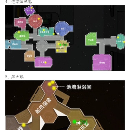
4、连结殖民地
5、黑天鹅