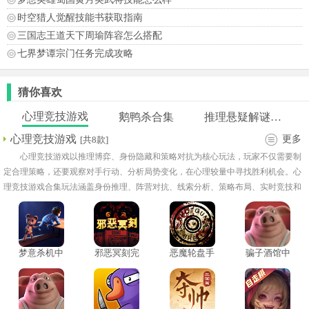
时空猎人觉醒技能书获取指南
三国志王道天下周瑜阵容怎么搭配
七界梦谭宗门任务完成攻略
猜你喜欢
心理竞技游戏
鹅鸭杀合集
推理悬疑解谜游戏
心理竞技游戏
更多
[共8款]
心理竞技游戏以推理博弈、身份隐藏和策略对抗为核心玩法，玩家不仅需要制
定合理策略，还要观察对手行动、分析局势变化，在心理较量中寻找胜利机会。心
理竞技游戏合集玩法涵盖身份推理、阵营对抗、线索分析、策略布局、实时竞技和
多人合作等内容，通过精准判断和临场应变取得最终胜利。整体节奏紧张刺激，十
分考验逻辑思维、心理分析和团队协作能力。
梦意杀机中
邪恶冥刻完
恶魔轮盘手
骗子酒馆中
文版
整版移植手
机版
文版
游