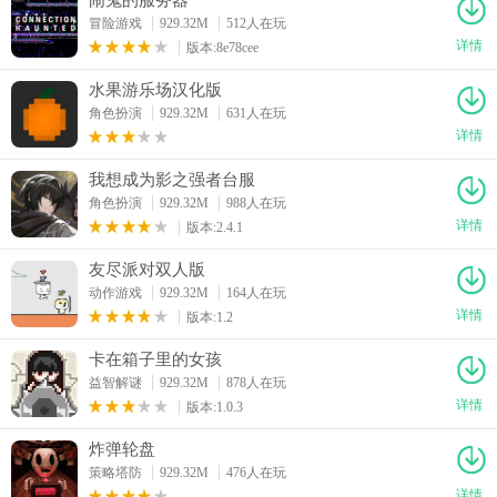
冒险游戏
929.32M
512人在玩
详情
版本:8e78cee
水果游乐场汉化版
角色扮演
929.32M
631人在玩
详情
我想成为影之强者台服
角色扮演
929.32M
988人在玩
详情
版本:2.4.1
友尽派对双人版
动作游戏
929.32M
164人在玩
详情
版本:1.2
卡在箱子里的女孩
益智解谜
929.32M
878人在玩
详情
版本:1.0.3
炸弹轮盘
策略塔防
929.32M
476人在玩
详情