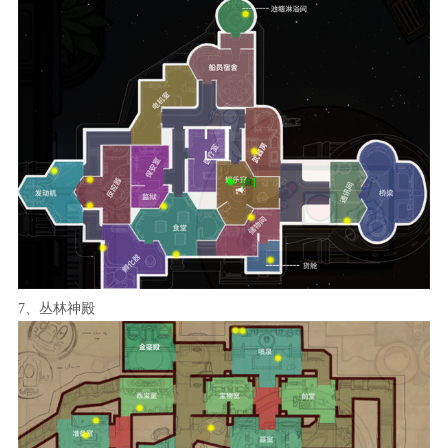
7、丛林神殿