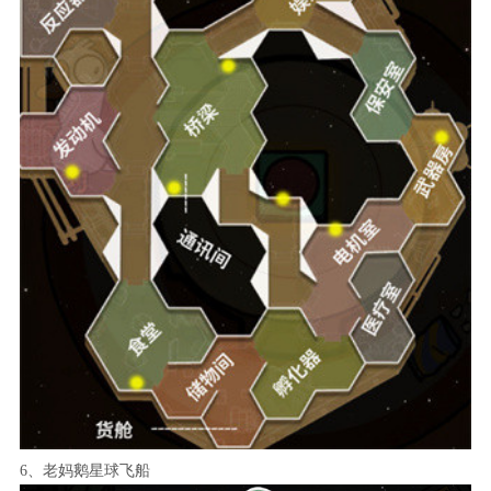
6、老妈鹅星球飞船