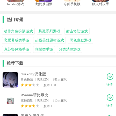
liarsbar游戏
鹅鸭杀国际
夺帅手机版
狼人对决手
手机版
服
机版
热门专题
动作角色扮演游戏
悬疑系列游戏
射击塔防游戏
恋爱养成类手游
超级英雄题材游戏
黑色幽默游戏
克苏鲁风格手游
救援类手游
分类消除游戏
推荐下载
duskcity汉化版
角色扮演
929.32M
981人在玩
详情
版本:1.00
iWanna菲比啾比
主播自制
929.32M
315人在玩
详情
版本:1.0
闹鬼的服务器