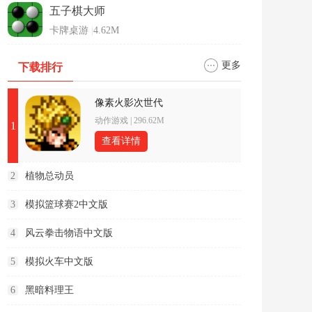
五子棋大师
卡牌桌游
|
4.62M
更多
下载排行
像素火影次世代
动作游戏
|
296.62M
1
查看详情
2
植物总动员
3
模拟篮球赛2中文版
4
风云拳击物语中文版
5
模拟火车中文版
6
黑暗料理王