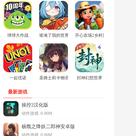
球球大作战
谁淹了我的世界游戏
开心农场2乡村度假中文版
一起优诺
圣骑士莉卡物语安卓手游
封神幻想世界
最新游戏
操控2汉化版
动作游戏
|
0.00M
杨戬之降妖二郎神安卓版
动作游戏
|
0.00M