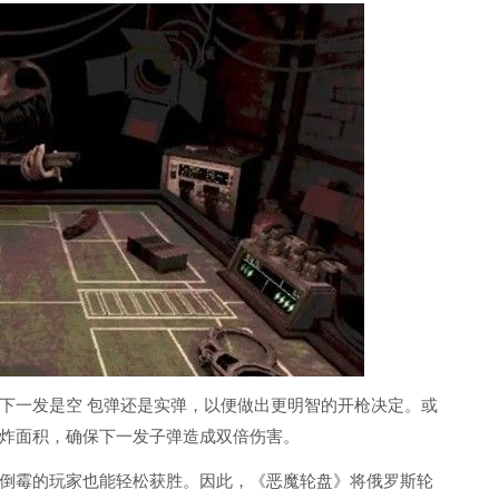
下一发是空 包弹还是实弹，以便做出更明智的开枪决定。或
炸面积，确保下一发子弹造成双倍伤害。
倒霉的玩家也能轻松获胜。因此，《恶魔轮盘》将俄罗斯轮