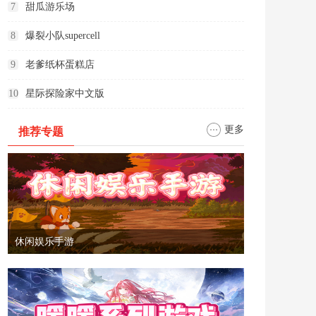
7
甜瓜游乐场
8
爆裂小队supercell
9
老爹纸杯蛋糕店
10
星际探险家中文版
更多
推荐专题
休闲娱乐手游