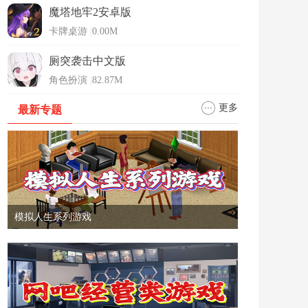
魔塔地牢2安卓版
卡牌桌游
|
0.00M
厕突袭击中文版
角色扮演
|
82.87M
更多
最新专题
模拟人生系列游戏