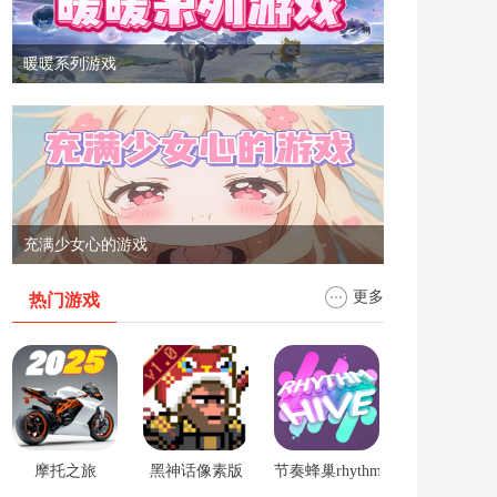
暖暖系列游戏
充满少女心的游戏
更多
热门游戏
摩托之旅
黑神话像素版
节奏蜂巢rhythm hive