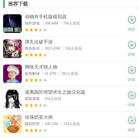
推荐下载
动物井手机版模拟器
动作游戏
368.44M
784人在玩
详情
弹丸论破手游
角色扮演
2823.43M
334人在玩
详情
网络天才猜人物
益智解谜
41.47M
281人在玩
详情
逃离园区绝望求生之旅汉化版
冒险游戏
434人在玩
详情
珍珠奶茶大师
模拟经营
100.15M
334人在玩
详情