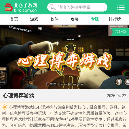
首页
游戏
软件
攻略
专题
排行榜
共19款
心理博弈游戏
2026-04-27
心理博弈游戏以心理对抗与策略判断为核心，融合推理、选择、谈
判与信息博弈等多种玩法，打造充满不确定性的思维较量体验。这些心
理博弈游戏推荐让玩家在不同情境中与对手展开隐性竞争，通过观察行
为、分析信息与隐藏意图来做出关键决策。玩法类型涵盖社交推理、策