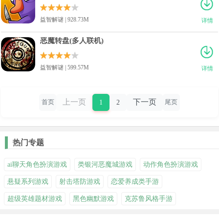
益智解谜 | 928.73M
详情
恶魔转盘(多人联机)
益智解谜 | 599.57M
详情
上一页
下一页
1
2
首页
尾页
热门专题
ai聊天角色扮演游戏
类银河恶魔城游戏
动作角色扮演游戏
悬疑系列游戏
射击塔防游戏
恋爱养成类手游
超级英雄题材游戏
黑色幽默游戏
克苏鲁风格手游