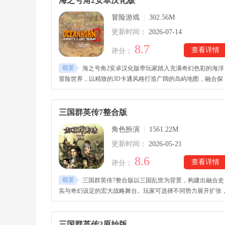
海之号角2安卓汉化版
方，也能参与王座争夺、联盟对抗等大型玩法，不断壮大自己
冒险游戏
|
302.56M
势力。
更新时间：
2026-07-14
8.7
查看详情
评分：
概要
海之号角2安卓汉化版带玩家踏入充满奇幻色彩的海洋
冒险世界，以精致的3D卡通风格打造广阔的岛屿地图，融合探
索、战斗、解谜等多种玩法。海之号角2安卓汉化版下载安装
后，玩家需要面对黑暗势力带来的威胁，使用剑盾与各种怪物
开激烈交锋，通过闪避、格挡以及精准反击击败敌人。游戏中
三国群英传7整合版
设计了大量隐藏谜题和探索内容，随着冒险深入，还能逐渐揭
角色扮演
|
1561.22M
隐藏在海洋背后的秘密。
更新时间：
2026-05-21
8.6
查看详情
评分：
概要
三国群英传7整合版以三国乱世为背景，构建出融合史
实与奇幻设定的宏大战略舞台。玩家可选择不同势力展开扩张
在群雄割据的局势中争夺城池与资源。三国群英传7整合版下载
里的武将系统围绕技能、特性与组合效果展开，形成多层次成
结构。兵种与装备体系相互关联，不同搭配会直接影响战场局
三国群英传2原始版