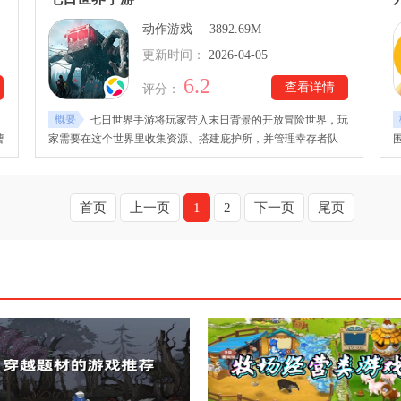
问题进行修正，整体运行表现与操作体验也得到优化。
动作游戏
|
3892.69M
更新时间：
2026-04-05
6.2
查看详情
评分：
概要
七日世界手游将玩家带入末日背景的开放冒险世界，玩
曹
家需要在这个世界里收集资源、搭建庇护所，并管理幸存者队
原
伍，逐步重建荒芜家园。七日世界手游下载安装后，玩家需要面
对克苏鲁风格的异界生物和凶残敌人，在极端环境下寻找生机游
力
戏提供丰富武器选择，包括砍刀、十字弩、手枪、步枪、狙击枪
首页
上一页
1
2
下一页
尾页
乐
和散弹枪，每种武器威力与射程各异，可自由搭配战术对抗威
胁。