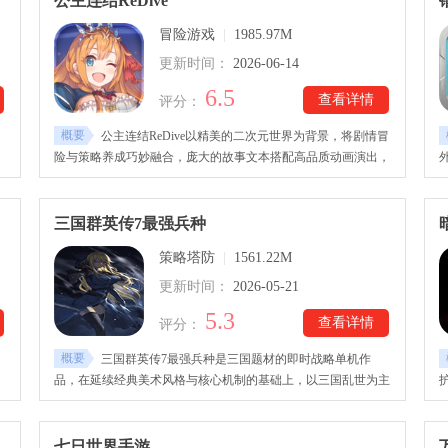
公主连结ReDive
的
力。
冒险游戏
|
1985.97M
更新时间：
2026-06-14
6.5
查看详情
评分：
概要
公主连结ReDive以精美的二次元世界为背景，将剧情冒
险与策略养成巧妙融合，庞大的故事文本搭配高品质动画演出，
让玩家在探索过程中逐步揭开大陆背后的秘密。公主连结ReDive
展
下载安装后，玩家将结识人类、精灵、兽人等不同种族的少女伙
还
伴，与她们共同组建冒险队伍，迎战各类强敌。还准备了竞技
三国群英传7最强兵种
开
场、公会协作和多种挑战玩法，满足不同玩家的策略需求。
策略塔防
|
1561.22M
更新时间：
2026-05-21
5.3
查看详情
评分：
概要
三国群英传7最强兵种是三国题材的即时战略单机作
，
品，在延续经典美术风格与核心机制的基础上，以三国乱世为主
轴，构建出层次丰富的争霸现场。三国群英传7最强兵种下载安
长
装后，游戏保留了沙盘式战略推进、武将培养以及大规模军团对
势
抗等核心玩法，同时在内容结构上加入更多扩展要素，并对原版
七日世界手游