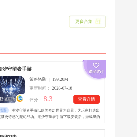
更多合集
潮汐守望者手游
策略塔防
|
199.20M
更新时间：
2026-07-18
8.3
查看详情
评分：
概要
潮汐守望者手游以欧美奇幻世界为背景，为玩家打造出
充满史诗感的魔幻战场。潮汐守望者手游下载安装后，游戏里的
战斗围绕守护核心水晶展开，玩家需要提前规划防线，根据战场
地形和敌人类型合理安排英雄位置。随着冒险深入，玩家能够体
验单人守城挑战，还可以与其他玩家协作，共同应对强大敌人。