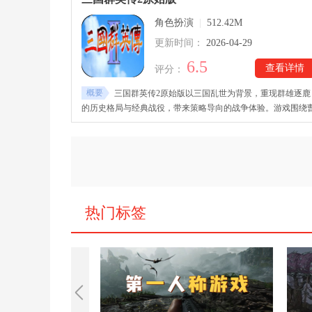
变化！
角色扮演
|
512.42M
更新时间：
2026-04-29
6.5
查看详情
评分：
概要
三国群英传2原始版以三国乱世为背景，重现群雄逐鹿
的历史格局与经典战役，带来策略导向的战争体验。游戏围绕
操、刘备、吕布等历史人物展开，通过排兵布阵与战术调度还
古代战场的对抗节奏，突出谋略与决策的重要性。三国群英传2
原始安卓中文版下载后，整体风格偏向传统策略玩法，强调兵
调配与局势判断，让玩家在不断变化的战局中体验运筹帷幄的
趣，感受属于三国时代的宏大叙事与战争氛围。
热门标签