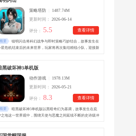
镭明闪击
策略塔防
|
1487.74M
更新时间：
2026-06-14
5.5
查看详情
评分：
概要
镭明闪击将科幻战争与即时策略巧妙结合，故事发生在
外星危机结束后的未来世界，玩家将再次集结精锐小队，迎接新
的战争挑战。镭明闪击国际服下载后，游戏创新加入塔攻战斗机
制，弱化传统塔防的固定节奏。游戏会持续推出全新玩法与剧情
活动，主线支持自动作战，养成压力更低，兼顾策略深度与轻松
暗黑破坏神3单机版
体验。
动作游戏
|
1978.13M
更新时间：
2026-05-21
8.3
查看详情
评分：
概要
暗黑破坏神3单机版以黑暗奇幻为基调，故事发生在庇
护之地这一世界观中，围绕天使与恶魔之间延续不断的史诗级冲
突展开。暗黑破坏神3单机版下载安装后，游戏保留全部系统与
玩法设定，使中文玩家无需额外语言切换即可清晰理解剧情与机
制，获得更顺畅的冒险体验。游戏里，玩家可通过不断获取与强
万国觉醒国服