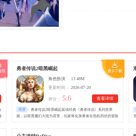
勇者传说2暗黑崛起
角色扮演
|
13.48M
更新时间：
2026-07-20
5.6
查看详情
评分：
概要
略
勇者传说2暗黑崛起延续经典《勇者传说》系列世界
领
观，以暗黑魔幻大陆为背景，玩家将化身勇者在危机四伏的冒险
玩
中挑战强大的恶魔与首领，探索未知区域，收集稀有装备和珍贵
、
宝藏。勇者传说2暗黑崛起下载安装后，游戏还准备了大量副本
四
挑战和成长玩法，完成任务即可获得资源帮助角色快速提升战