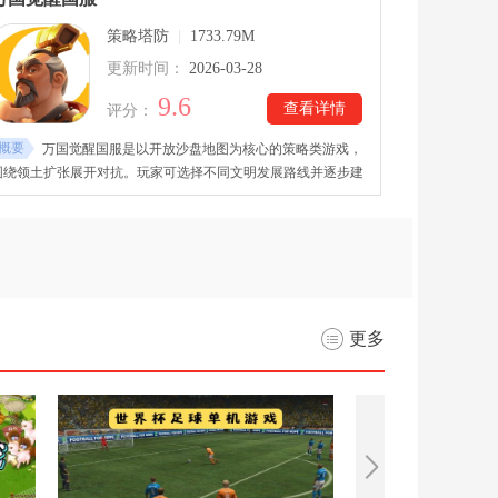
化装备、自由组合技能配置，并深入挑战秘境与高难副本，体验
策略塔防
|
1733.79M
丰富的动作成长体系与暗黑风格冒险氛围。
更新时间：
2026-03-28
9.6
查看详情
评分：
概要
万国觉醒国服是以开放沙盘地图为核心的策略类游戏，
围绕领土扩张展开对抗。玩家可选择不同文明发展路线并逐步建
设城市与科技体系。万国觉醒国服手游下载里通过探索迷雾获取
资源与情报推动整体战略布局。英雄指挥官与兵种搭配形成多样
化作战体系！
更多