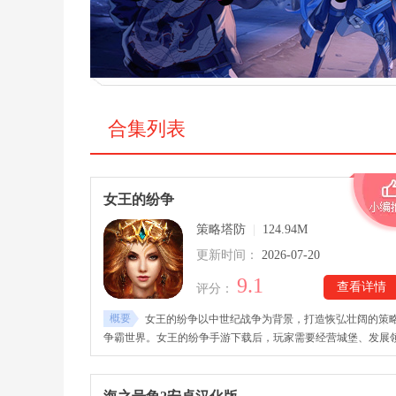
合集列表
女王的纷争
策略塔防
|
124.94M
更新时间：
2026-07-20
9.1
查看详情
评分：
概要
女王的纷争以中世纪战争为背景，打造恢弘壮阔的策
争霸世界。女王的纷争手游下载后，玩家需要经营城堡、发展
地开始，逐步扩充军队、培养英雄、研究科技，与来自全球的
家展开激烈较量。游戏还融合资源采集、野外探索、怪物挑战
建筑升级、兵种训练等丰富内容。玩家既可以与盟友携手征战