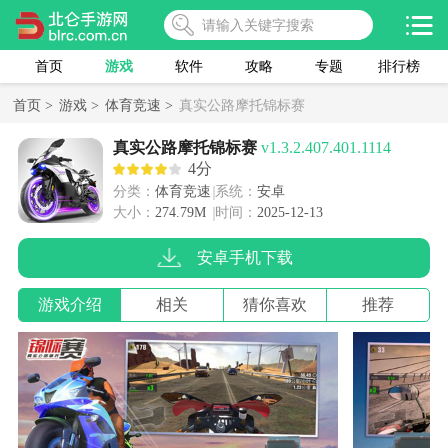
首页
游戏
软件
攻略
专题
排行榜
首页 >
游戏 >
体育竞速 >
真实公路摩托锦标赛
真实公路摩托锦标赛
v1.3.2.407.401.1114
4分
分类：
体育竞速
系统：
安卓
大小：
274.79M
时间：
2025-12-13
安卓手机下载
游戏介绍
相关
猜你喜欢
推荐