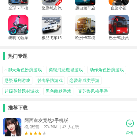
全球卡车模
遨游城市汽
超自然车旅
血染小镇
拟器联机版
车模拟器中
手机版
mod菜单版
文版
黎明飞驰摩
极品飞车15
欧洲卡车模
巴士驾驶员
托车游戏
中文版
拟器3功能
1.5版
菜单
热门专题
ai聊天角色扮演游戏
类银河恶魔城游戏
动作角色扮演游戏
悬疑系列游戏
射击塔防游戏
恋爱养成类手游
超级英雄题材游戏
黑色幽默游戏
克苏鲁风格手游
推荐下载
阿西室友竟然2手机版
模拟经营
274.79M
421人在玩
详情