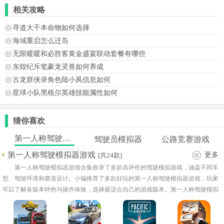
相关攻略
寻道大千本命物如何选择
海域重启怎么迁岛
无限暖暖和必胜客黄金盛宴联动套餐有哪些
东煌纪斥笔豪龙灵兽如何养成
古龙群侠录角色陆小凤信息如何
星球小队黑格尔英雄技能属性如何
猜你喜欢
第一人称驾驶模拟器游戏
驾驶员模拟器
公路竞赛游戏
第一人称驾驶模拟器游戏
更多
[共24款]
第一人称驾驶模拟器游戏合集收录了多款高评价的驾驶模拟游戏，涵盖不同车
型、驾驶环境和赛道设计。小编推荐了多款好玩的第一人称驾驶模拟器游戏，玩家
可以了解各版本特色与操作体验，选择最适合自己的游戏版本。第一人称驾驶模拟
器手机版下载提供稳定下载入口，保证流畅安装和运行。真实的驾驶操作感、丰富
的车辆选择和多样化的场景挑战，让玩家在虚拟世界中享受极致速度与驾驶策略结
合的精彩体验。