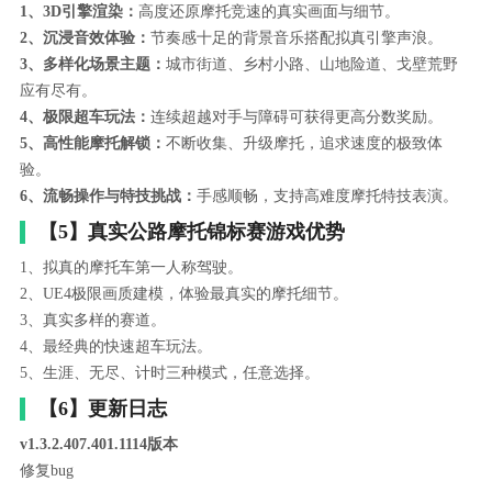
1、3D引擎渲染：
高度还原摩托竞速的真实画面与细节。
2、沉浸音效体验：
节奏感十足的背景音乐搭配拟真引擎声浪。
3、多样化场景主题：
城市街道、乡村小路、山地险道、戈壁荒野
应有尽有。
4、极限超车玩法：
连续超越对手与障碍可获得更高分数奖励。
5、高性能摩托解锁：
不断收集、升级摩托，追求速度的极致体
验。
6、流畅操作与特技挑战：
手感顺畅，支持高难度摩托特技表演。
【5】真实公路摩托锦标赛游戏优势
1、拟真的摩托车第一人称驾驶。
2、UE4极限画质建模，体验最真实的摩托细节。
3、真实多样的赛道。
4、最经典的快速超车玩法。
5、生涯、无尽、计时三种模式，任意选择。
【6】更新日志
v1.3.2.407.401.1114版本
修复bug