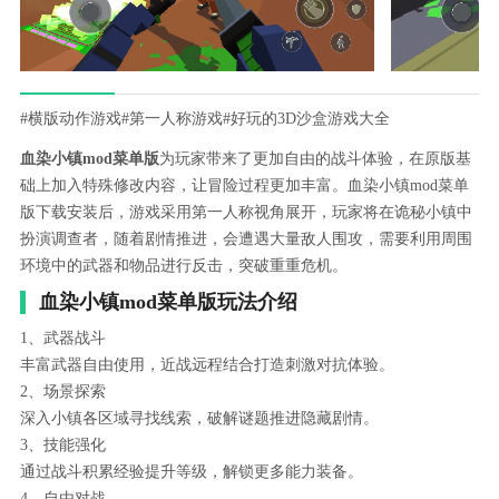
#横版动作游戏
#第一人称游戏
#好玩的3D沙盒游戏大全
血染小镇mod菜单版
为玩家带来了更加自由的战斗体验，在原版基
础上加入特殊修改内容，让冒险过程更加丰富。血染小镇mod菜单
版下载安装后，游戏采用第一人称视角展开，玩家将在诡秘小镇中
扮演调查者，随着剧情推进，会遭遇大量敌人围攻，需要利用周围
环境中的武器和物品进行反击，突破重重危机。
血染小镇mod菜单版玩法介绍
1、武器战斗
丰富武器自由使用，近战远程结合打造刺激对抗体验。
2、场景探索
深入小镇各区域寻找线索，破解谜题推进隐藏剧情。
3、技能强化
通过战斗积累经验提升等级，解锁更多能力装备。
4、自由对战