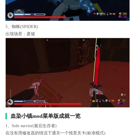
5、蜘蛛(SPIDER)
出现场景：废墟
血染小镇mod菜单版成就一览
1、Sole survior(最后生存者)
在没有用修改器的情况下通关一个情景关卡(标准模式)