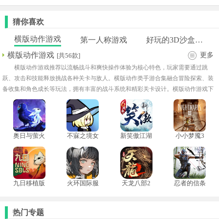
猜你喜欢
横版动作游戏
第一人称游戏
好玩的3D沙盒游戏大全
横版动作游戏
更多
[共56款]
横版动作游戏推荐以流畅战斗和爽快操作体验为核心特色，玩家需要通过跳
跃、攻击和技能释放挑战各种关卡与敌人。横版动作类手游合集融合冒险探索、装
备收集和角色成长等玩法，拥有丰富的战斗系统和精彩关卡设计。横版动作游戏下
载大全适合喜欢操作挑战和热血战斗的玩家。
奥日与萤火
不寐之境女
新笑傲江湖
小小梦魇3
意志手机移
巫与魔咒手
汉化版
中文版
植版
机版
九日移植版
火环国际服
天龙八部2
忍者的信条
飞龙在天
中文版
热门专题