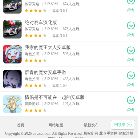
体育竞速
312.69M
674人在玩
详情
版本:3.6.1
绝对赛车汉化版
体育竞速
312.69M
876人在玩
详情
版本:3.6.1
我家的魔王大人安卓版
角色扮演
312.69M
596人在玩
详情
群青的魔女安卓手游
角色扮演
312.69M
433人在玩
详情
版本:1.00
情侣是不可能在一起的安卓版
冒险游戏
312.69M
197人在玩
详情
回顶部
首页
网站地图
最新发布
Copyright © 2026 blrc.com.cn , All Rights Reserved. 版权所有 北仑手游网 侵权违规