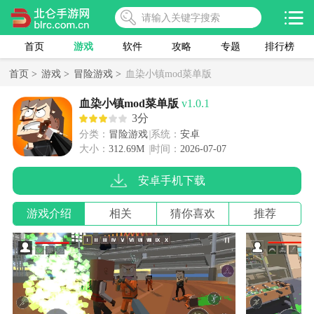
首页
游戏
软件
攻略
专题
排行榜
首页 >
游戏 >
冒险游戏 >
血染小镇mod菜单版
血染小镇mod菜单版
v1.0.1
3分
分类：
冒险游戏
系统：
安卓
大小：
312.69M
时间：
2026-07-07
安卓手机下载
游戏介绍
相关
猜你喜欢
推荐