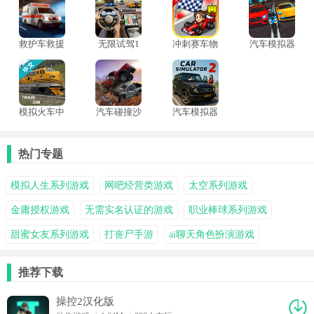
爱车！
救护车救援
无限试驾1
冲刺赛车物
汽车模拟器
模拟器
最终整合版
语汉化版
真实驾驶
模拟火车中
汽车碰撞沙
汽车模拟器
文版
盒模拟器
2
热门专题
模拟人生系列游戏
网吧经营类游戏
太空系列游戏
金庸授权游戏
无需实名认证的游戏
职业棒球系列游戏
甜蜜女友系列游戏
打丧尸手游
ai聊天角色扮演游戏
推荐下载
操控2汉化版