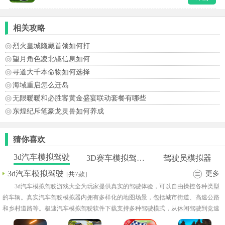
相关攻略
烈火皇城隐藏首领如何打
望月角色凌北镜信息如何
寻道大千本命物如何选择
海域重启怎么迁岛
无限暖暖和必胜客黄金盛宴联动套餐有哪些
东煌纪斥笔豪龙灵兽如何养成
猜你喜欢
3d汽车模拟驾驶
3D赛车模拟驾驶游戏
驾驶员模拟器
3d汽车模拟驾驶
更多
[共7款]
3d汽车模拟驾驶游戏大全为玩家提供真实的驾驶体验，可以自由操控各种类型
的车辆。真实汽车驾驶模拟器内拥有多样化的地图场景，包括城市街道、高速公路
和乡村道路等。极速汽车模拟驾驶软件下载支持多种驾驶模式，从休闲驾驶到竞速
挑战都能满足不同需求。玩家可以根据喜好改装车辆，调整外观和性能，打造专属