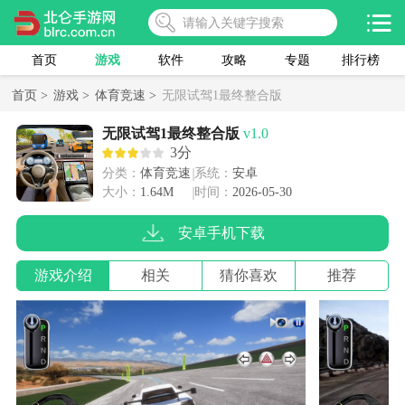
首页
游戏
软件
攻略
专题
排行榜
首页 >
游戏 >
体育竞速 >
无限试驾1最终整合版
无限试驾1最终整合版
v1.0
3分
分类：
体育竞速
系统：
安卓
大小：
1.64M
时间：
2026-05-30
安卓手机下载
游戏介绍
相关
猜你喜欢
推荐