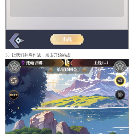
3、让我们并肩作战，点击开始挑战