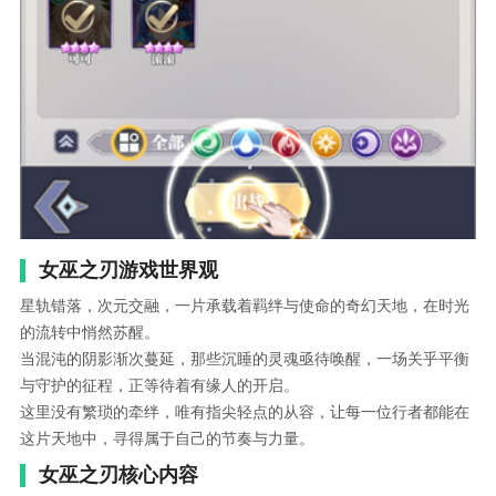
女巫之刃游戏世界观
星轨错落，次元交融，一片承载着羁绊与使命的奇幻天地，在时光
的流转中悄然苏醒。
当混沌的阴影渐次蔓延，那些沉睡的灵魂亟待唤醒，一场关乎平衡
与守护的征程，正等待着有缘人的开启。
这里没有繁琐的牵绊，唯有指尖轻点的从容，让每一位行者都能在
这片天地中，寻得属于自己的节奏与力量。
女巫之刃核心内容