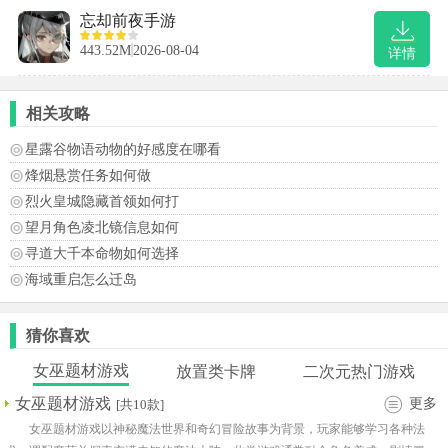
忘却前夜手游
443.52M
2026-08-04
详情
相关攻略
星露谷物语动物的好感度在哪看
烽烟悬赏任务如何做
烈火皇城隐藏首领如何打
望月角色凌北镜信息如何
寻道大千本命物如何选择
海域重启怎么迁岛
猜你喜欢
女巫题材游戏
放置类卡牌
二次元热门游戏
女巫题材游戏
更多
[共10款]
女巫题材游戏以神秘魔法世界和奇幻冒险故事为背景，玩家能够学习各种法