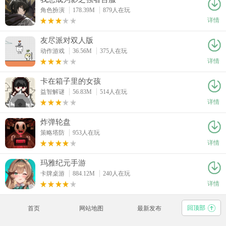
角色扮演
178.39M
879人在玩
详情
友尽派对双人版
动作游戏
36.56M
375人在玩
详情
卡在箱子里的女孩
益智解谜
56.83M
514人在玩
详情
炸弹轮盘
策略塔防
953人在玩
详情
玛雅纪元手游
卡牌桌游
884.12M
240人在玩
详情
回顶部
首页
网站地图
最新发布