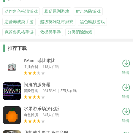
动作角色扮演游戏
悬疑系列游戏
射击塔防游戏
恋爱养成类手游
超级英雄题材游戏
黑色幽默游戏
克苏鲁风格手游
救援类手游
分类消除游戏
推荐下载
iWanna菲比啾比
主播自制
118人在玩
详情
闹鬼的服务器
冒险游戏
984.53M
575人在玩
详情
水果游乐场汉化版
角色扮演
845人在玩
详情
我想成为影之强者台服