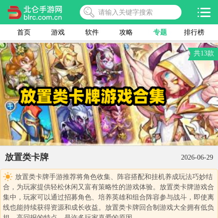
首页
游戏
软件
攻略
专题
排行榜
共13款
放置类卡牌
2026-06-29
放置类卡牌手游推荐将角色收集、阵容搭配和挂机养成玩法巧妙结
合，为玩家提供轻松休闲又富有策略性的游戏体验。放置类卡牌游戏合
集中，玩家可以通过招募角色、培养英雄和组合阵容参与战斗，即使离
线也能持续获得资源和成长收益。放置类卡牌回合制游戏大全拥有低负
担、高回报的特点，是许多玩家喜爱的原因。