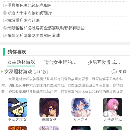
望月角色凌北镜信息如何
寻道大千本命物如何选择
海域重启怎么迁岛
无限暖暖和必胜客黄金盛宴联动套餐有哪些
东煌纪斥笔豪龙灵兽如何养成
猜你喜欢
女巫题材游戏
适合女生玩的互动游戏
少男互动养成游戏
女巫题材游戏
更多
[共10款]
女巫题材游戏以神秘魔法世界和奇幻冒险故事为背景，玩家能够学习各种法
术、调配魔药并探索充满未知的魔法大陆。此类游戏通常融合角色养成、剧情冒
险、资源收集和战斗挑战等玩法内容，拥有丰富的法术体系和独特的世界观设定。
部分作品还加入家园经营、宠物培养和魔法学院等特色元素，为玩家带来沉浸式体
验。对于喜欢奇幻题材和魔法冒险的玩家来说，女巫题材游戏充满魅力。
不寐之境女
兼职女巫
女巫之刃
天使逛地狱
巫与魔咒手
女巫版
机版