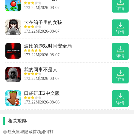
173.22M
2026-08-07
详情
卡在箱子里的女孩
173.22M
2026-08-07
详情
波比的游戏时间安全局
173.22M
2026-08-07
详情
我的同事不是人
173.22M
2026-08-07
详情
口袋矿工2中文版
173.22M
2026-08-06
详情
相关攻略
烈火皇城隐藏首领如何打