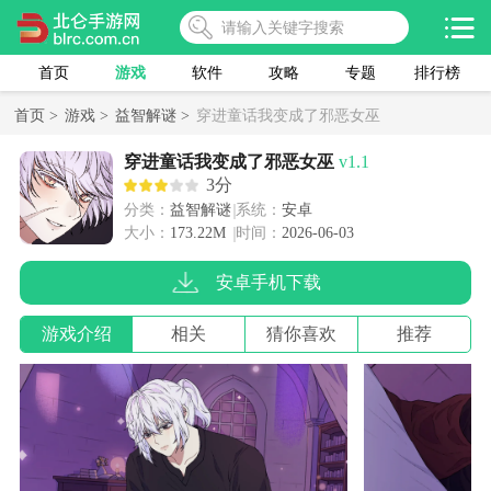
首页
游戏
软件
攻略
专题
排行榜
首页 >
游戏 >
益智解谜 >
穿进童话我变成了邪恶女巫
穿进童话我变成了邪恶女巫
v1.1
3分
分类：
益智解谜
系统：
安卓
大小：
173.22M
时间：
2026-06-03
安卓手机下载
游戏介绍
相关
猜你喜欢
推荐