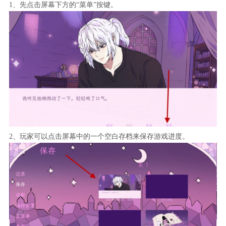
1、先点击屏幕下方的“菜单”按键。
2、玩家可以点击屏幕中的一个空白存档来保存游戏进度。