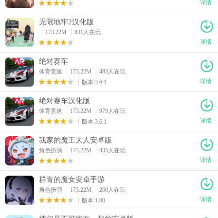
详情
无限地牢2汉化版
173.22M
831人在玩
详情
绝对赛车
体育竞速
173.22M
483人在玩
详情
版本:3.6.1
绝对赛车汉化版
体育竞速
173.22M
979人在玩
详情
版本:3.6.1
我家的魔王大人安卓版
角色扮演
173.22M
435人在玩
详情
群青的魔女安卓手游
角色扮演
173.22M
260人在玩
详情
版本:1.00