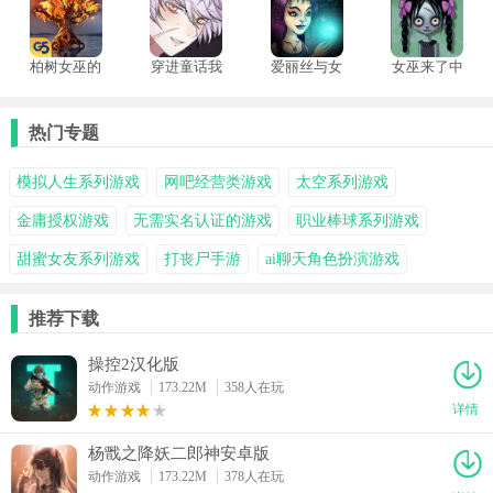
柏树女巫的
穿进童话我
爱丽丝与女
女巫来了中
诅咒安卓版
变成了邪恶
巫管教所
文版
女巫
热门专题
模拟人生系列游戏
网吧经营类游戏
太空系列游戏
金庸授权游戏
无需实名认证的游戏
职业棒球系列游戏
甜蜜女友系列游戏
打丧尸手游
ai聊天角色扮演游戏
推荐下载
操控2汉化版
动作游戏
173.22M
358人在玩
详情
杨戬之降妖二郎神安卓版
动作游戏
173.22M
378人在玩