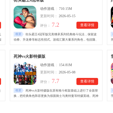
街头霸王4冠军版
乐
动作游戏
|
710.15M
更新时间：
2026-05-15
7.2
查看详情
评分：
概要
乱
街头霸王4冠军版完美继承系列经典格斗玩法，保留波
闯
动拳、升龙拳等标志性招式。游戏汇聚大量系列角色，包括隆、
帮
春丽、肯、古烈和桑吉尔夫等，战斗风格各具特色。街头霸王4
、
冠军版安卓下载里的每位角色的招式动作、打击特效和连招衔接
打
均经过精心设计，呈现流畅格斗体验。游戏画面精细，场景华
死神vs火影特摄版
丽，技能特效炫目，视觉效果接近主机版本！
动作游戏
|
154.81M
更新时间：
2026-05-08
7.7
查看详情
评分：
概要
美
死神vs火影特摄版在原有格斗框架基础上进行了全面替
换，把经典角色阵容更换为假面骑士与奥特曼等特摄英雄。死神
斗
vs火影特摄版下载安装后，玩家可以操控自己熟悉或喜爱的角色
展开对战，通过技能连招与操作比拼，体验不同阵营之间的激烈
较量。对战过程中，玩家可以通过连续技能衔接与能量积累触发