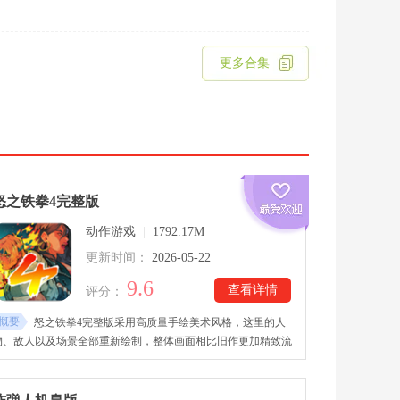
更多合集
怒之铁拳4完整版
动作游戏
|
1792.17M
更新时间：
2026-05-22
9.6
查看详情
评分：
概要
怒之铁拳4完整版采用高质量手绘美术风格，这里的人
物、敌人以及场景全部重新绘制，整体画面相比旧作更加精致流
畅。怒之铁拳4完整版下载安装后，在战斗玩法上也保留系列经
典横版清关玩法，拳脚打击反馈十分扎实，连招释放也充满爽快
感，能够让老玩家迅速找回当年的街机味道。