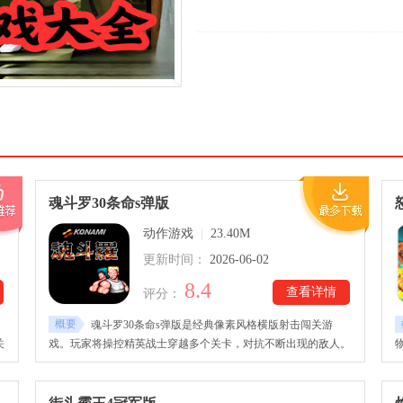
魂斗罗30条命s弹版
动作游戏
|
23.40M
更新时间：
2026-06-02
8.4
查看详情
评分：
概要
、
魂斗罗30条命s弹版是经典像素风格横版射击闯关游
关
戏。玩家将操控精英战士穿越多个关卡，对抗不断出现的敌人。
。
魂斗罗30条命s弹版免费下载里提供丰富武器系统，不同火力效
丰
果带来多样战斗体验。关卡中设置了机关陷阱与强力首领，提升
的
挑战层次感，体验紧张刺激的冒险过程！