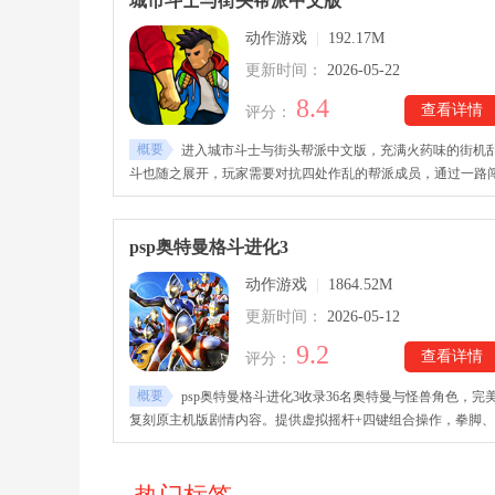
城市斗士与街头帮派中文版
战斗与探索过程中，玩家能够感受到更直接的动作反馈与闯关
动作游戏
|
192.17M
趣。
更新时间：
2026-05-22
8.4
查看详情
评分：
概要
进入城市斗士与街头帮派中文版，充满火药味的街机
斗也随之展开，玩家需要对抗四处作乱的帮派成员，通过一路
关不断击败敌人，重新夺回属于自己的东西。城市斗士与街头
派中文版下载安装后，游戏采用经典横版动作玩法，结合拳击
飞踢、抓取、投掷与闪避等多种战斗动作，能够自由组合连招
psp奥特曼格斗进化3
出畅快攻击节奏。整体画面偏复古街机风格，虽然没有复杂特
动作游戏
|
1864.52M
效，但依旧充满热血感。
更新时间：
2026-05-12
9.2
查看详情
评分：
概要
psp奥特曼格斗进化3收录36名奥特曼与怪兽角色，完
复刻原主机版剧情内容。提供虚拟摇杆+四键组合操作，拳脚、
投技与必杀技均可自由释放。psp奥特曼格斗进化3下载里的战
系统包含眩晕槽与必杀技轮盘，增加策略与操作深度。3D高清
建模保留原版日语配音，必杀技特效增强视觉冲击！