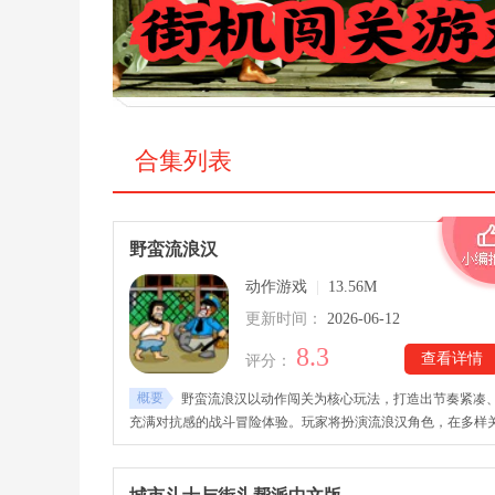
合集列表
野蛮流浪汉
动作游戏
|
13.56M
更新时间：
2026-06-12
8.3
查看详情
评分：
概要
野蛮流浪汉以动作闯关为核心玩法，打造出节奏紧凑
充满对抗感的战斗冒险体验。玩家将扮演流浪汉角色，在多样
卡中不断迎战不同敌人，通过战斗推进进程并获取各类战利品
野蛮流浪汉(Hobo Street Fighting)手机中文版下载后，关卡设计
富，挑战节奏逐步提升，使整体体验更具张力与变化。在持续