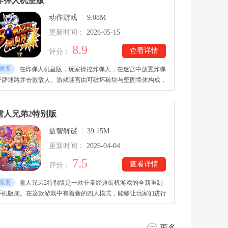
炸弹人机皇版
动作游戏
|
9.08M
更新时间：
2026-05-15
8.9
查看详情
评分：
概要
在炸弹人机皇版，玩家操控炸弹人，在迷宫中放置炸弹
开辟通路并击败敌人。游戏迷宫由可破坏砖块与坚固墙体构成，
路线设计充满策略。炸弹人机皇版下载里不同敌人拥有移动速度
和行为模式差异，需要灵活应对。每个关卡逐步增加难度，考验
玩家的预判、反应与爆炸时机掌握。高清像素风格提升视觉效
雪人兄弟2特别版
果，同时保留经典卡通画面特色！
益智解谜
|
39.15M
更新时间：
2026-04-04
7.5
查看详情
评分：
概要
雪人兄弟2特别版是一款非常经典街机游戏的全新重制
手机版崩。在这款游戏中有着新的四人模式，能够让玩家们进行
多人游戏，还可以支持跨平台联机哦。游戏中还有很多模式，比
如经典模式、生存模式、计时挑战、天空竞速和怪物挑战等多种
玩法。比起原版还加入了更多全新内容，比如动态天气系统和
更多