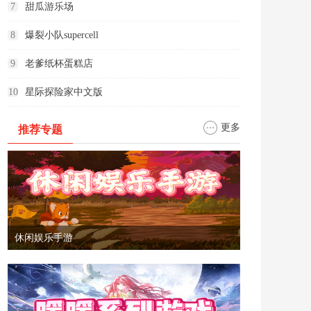
7
甜瓜游乐场
8
爆裂小队supercell
9
老爹纸杯蛋糕店
10
星际探险家中文版
更多
推荐专题
休闲娱乐手游