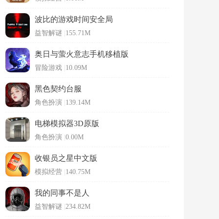
波比的游戏时间安全局
益智解谜
|
155.71M
奥日与萤火意志手机移植版
冒险游戏
|
10.09M
黑色契约台服
角色扮演
|
139.14M
电梯模拟器3D原版
角色扮演
|
0.00M
收银员之星中文版
模拟经营
|
140.75M
我的同事不是人
益智解谜
|
234.82M