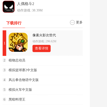
人偶格斗2
动作游戏
|
38.39M
更多
下载排行
像素火影次世代
动作游戏
|
296.62M
1
查看详情
2
植物总动员
3
模拟篮球赛2中文版
4
风云拳击物语中文版
5
模拟火车中文版
6
黑暗料理王