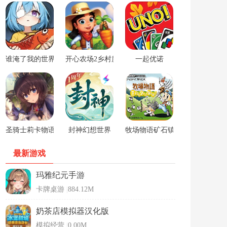
谁淹了我的世界游戏
开心农场2乡村度假中文版
一起优诺
圣骑士莉卡物语安卓手游
封神幻想世界
牧场物语矿石镇的伙伴们男孩版
最新游戏
玛雅纪元手游
卡牌桌游
|
884.12M
奶茶店模拟器汉化版
模拟经营
|
0.00M