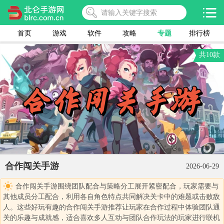
首页
游戏
软件
攻略
专题
排行榜
共10款
合作闯关手游
2026-06-29
合作闯关手游围绕团队配合与策略分工展开紧密配合，玩家需要与
其他成员分工配合，利用各自角色特点共同解决关卡中的难题或击败敌
人。这些好玩有趣的合作闯关手游推荐让玩家在合作过程中体验团队通
关的乐趣与成就感，适合喜欢多人互动与团队合作玩法的玩家进行联机