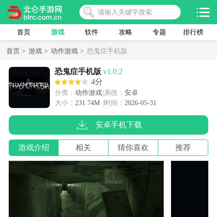
首页
游戏
软件
攻略
专题
排行榜
首页 >
游戏 >
动作游戏 >
恐鬼症手机版
恐鬼症手机版
v1.0.2
4分
分类：
动作游戏
系统：
安卓
大小：
231.74M
时间：
2026-05-31
安卓手机下载
游戏介绍
相关
猜你喜欢
推荐