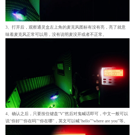
3、打开后，观察通灵盒左上角的麦克风图标有没有亮，亮了就意
味着麦克风正常可以用，没有说明麦没开或者不正常。
4、确认之后，只要按住键盘“V”然后对鬼喊话即可，中文一般可以
说“你好”“你在吗”“你在哪”，英文可以喊“hello”“where are you”等。