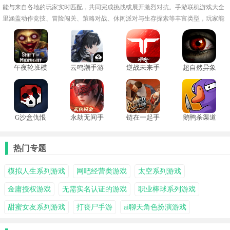
能与来自各地的玩家实时匹配，共同完成挑战或展开激烈对抗。手游联机游戏大全
里涵盖动作竞技、冒险闯关、策略对战、休闲派对与生存探索等丰富类型，玩家能
够根据喜好自由选择不同模式，整体节奏丰富多变，社交氛围浓厚。
午夜轮班模
云鸣潮手游
逆战未来手
超自然异象
拟器
机版
手机版
G沙盒仇恨
永劫无间手
链在一起手
鹅鸭杀渠道
中文版
机版
机版
服
热门专题
模拟人生系列游戏
网吧经营类游戏
太空系列游戏
金庸授权游戏
无需实名认证的游戏
职业棒球系列游戏
甜蜜女友系列游戏
打丧尸手游
ai聊天角色扮演游戏