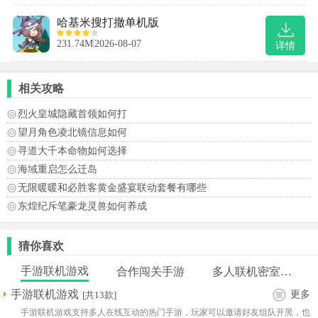
哈基米搜打撤单机版
231.74M
2026-08-07
详情
相关攻略
烈火皇城隐藏首领如何打
望月角色凌北镜信息如何
寻道大千本命物如何选择
海域重启怎么迁岛
无限暖暖和必胜客黄金盛宴联动套餐有哪些
东煌纪斥笔豪龙灵兽如何养成
猜你喜欢
手游联机游戏
合作闯关手游
多人联机密室逃脱手游
手游联机游戏
更多
[共13款]
手游联机游戏支持多人在线互动的热门手游，玩家可以邀请好友组队开黑，也