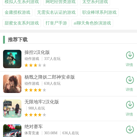
模拟人生系列游戏
网吧经营类游戏
太空系列游戏
金庸授权游戏
无需实名认证的游戏
职业棒球系列游戏
甜蜜女友系列游戏
打丧尸手游
ai聊天角色扮演游戏
推荐下载
操控2汉化版
动作游戏
337人在玩
详情
杨戬之降妖二郎神安卓版
动作游戏
638人在玩
详情
无限地牢2汉化版
988人在玩
详情
绝对赛车
体育竞速
303.08M
636人在玩