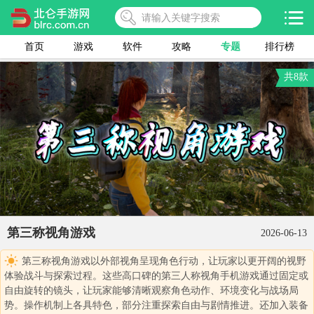
首页
游戏
软件
攻略
专题
排行榜
共8款
第三称视角游戏
2026-06-13
第三称视角游戏以外部视角呈现角色行动，让玩家以更开阔的视野
体验战斗与探索过程。这些高口碑的第三人称视角手机游戏通过固定或
自由旋转的镜头，让玩家能够清晰观察角色动作、环境变化与战场局
势。操作机制上各具特色，部分注重探索自由与剧情推进。还加入装备