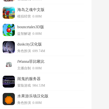
海岛之魂中文版
模拟经营
|
0.00M
bouncetales3D版
益智解谜
|
0.00M
duskcity汉化版
角色扮演
|
699.74M
iWanna菲比啾比
主播自制
|
0.00M
闹鬼的服务器
冒险游戏
|
984.53M
水果游乐场汉化版
角色扮演
|
0.00M