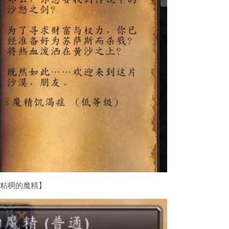
团粘稠的魔精】