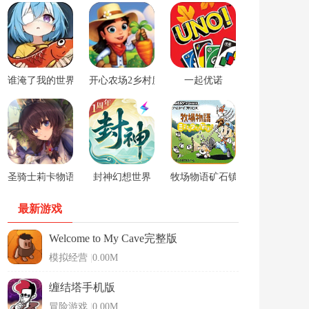
谁淹了我的世界游戏
开心农场2乡村度假中文版
一起优诺
圣骑士莉卡物语安卓手游
封神幻想世界
牧场物语矿石镇的伙伴们男孩版
最新游戏
Welcome to My Cave完整版
模拟经营
|
0.00M
缠结塔手机版
冒险游戏
|
0.00M