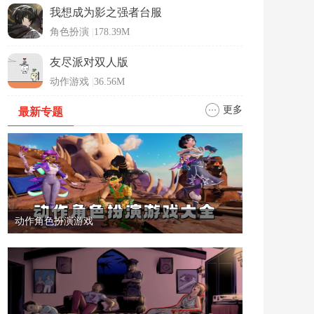
我想成为影之强者台服
角色扮演
|
178.39M
友尽派对双人版
动作游戏
|
36.56M
更多
最新专题
动作角色扮演游戏