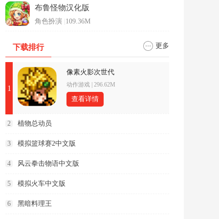
布鲁怪物汉化版
角色扮演
|
109.36M
更多
下载排行
像素火影次世代
动作游戏
|
296.62M
1
查看详情
2
植物总动员
3
模拟篮球赛2中文版
4
风云拳击物语中文版
5
模拟火车中文版
6
黑暗料理王