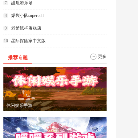
7
甜瓜游乐场
8
爆裂小队supercell
9
老爹纸杯蛋糕店
10
星际探险家中文版
更多
推荐专题
休闲娱乐手游