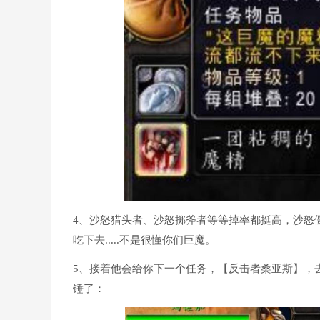
4、沙怒猎头者、沙怒掷斧者等等掉率都挺高，沙怒
吃下去.....不是很懂你们巨魔。
5、接着他会给你下一个任务，【反击者桑亚斯】，
锤了：