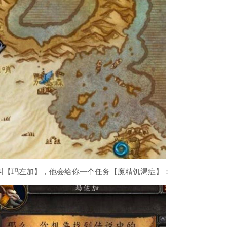
叫【玛左加】，他会给你一个任务【魔精饥渴症】：