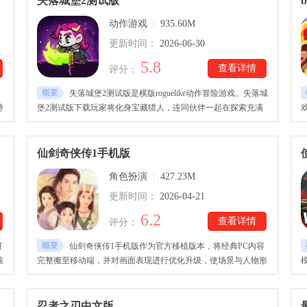
失落城堡2测试版
b
往
师、弓箭手、牧师四大基础职业，15级转职后形成八大流派。
动作游戏
|
935.60M
更新时间：
2026-06-30
5.8
查看详情
评分：
概要
失落城堡2测试版是横版roguelike动作冒险游戏。失落城
持
堡2测试版下载玩家将化身宝藏猎人，连同伙伴一起在探索充满
有
危险的黑城堡，获取宝藏效果和武器、防具等，击败boss，通过
追
每个关卡。失落城堡2测试版拥有超过200种武器与防具、140种
技
随机被动宝藏效果，乱斗模式自由，展现炫酷的战斗技能，为玩
仙剑奇侠传1手机版
家提供爽快的战斗体验。
角色扮演
|
427.23M
更新时间：
2026-04-21
6.2
查看详情
评分：
概要
打
仙剑奇侠传1手机版作为官方移植版本，将经典PC内容
核
完整搬至移动端，并对画面表现进行优化升级，使场景与人物形
象更加精致清晰。游戏在保留原有剧情的基础上，对部分地图结
构进行了适当精简，同时调整了背景音乐表现形式，带来不同以
往的听觉体验。仙剑奇侠传1手机中文版下载后，故事围绕李逍
忍者之刃中文版