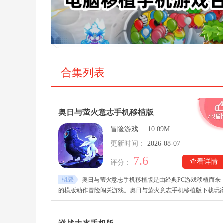
合集列表
奥日与萤火意志手机移植版
冒险游戏
|
10.09M
更新时间：
2026-08-07
7.6
查看详情
评分：
概要
奥日与萤火意志手机移植版是由经典PC游戏移植而来
的横版动作冒险闯关游戏。奥日与萤火意志手机移植版下载玩
将在充满魔幻色彩的森林世界中，操控小精灵奥日展开全新的
险旅程。奥日与萤火意志手机移植版延续了系列标志性的银河
魔城玩法，将平台跳跃、动作战斗、地图探索与解谜元素巧妙