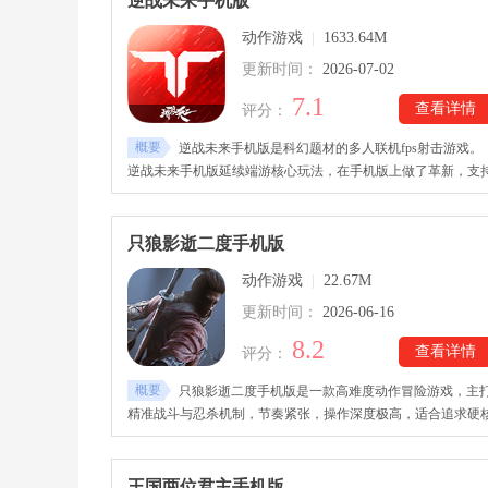
逆战未来手机版
合。玩家需要不断探索庞大的地图，解锁新的能力与技能，前
动作游戏
|
1633.64M
此前无法抵达的区域。
更新时间：
2026-07-02
7.1
查看详情
评分：
概要
逆战未来手机版是科幻题材的多人联机fps射击游戏。
逆战未来手机版延续端游核心玩法，在手机版上做了革新，支
多端互动，和其他平台的玩家一起联机游玩。逆战未来手机版
着多种玩法模式，包括经典猎场、塔防、机甲战、副本、时空
猎、失重探索等，每个赛季还会有不同的主题定制玩法和天赋
只狼影逝二度手机版
能，第三赛季无主之地正式上线。
动作游戏
|
22.67M
更新时间：
2026-06-16
8.2
查看详情
评分：
概要
只狼影逝二度手机版是一款高难度动作冒险游戏，主
精准战斗与忍杀机制，节奏紧张，操作深度极高，适合追求硬
体验的玩家。
王国两位君主手机版