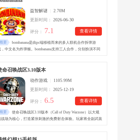
ombanana
移植下载玩家每一步都要谨慎处理和策划，因为一旦失误公司就
益智解谜
|
2.70M
会被大规模破坏，需要进行镇压。
更新时间：
2026-06-30
7.1
查看详情
评分：
概要
bombanana是由pc端移植而来的多人联机合作拆弹游
戏，中文名为炸弹猴。bombanana支持三人合作，分别扮演不同
的猴子，这些猴子分贝被蒙上了眼睛、黏住了嘴巴和被堵住了耳
朵，需要相互合作通过眼前的拆弹手册进行拆解工作。
bombanana下载玩家需要运用手语方式交流，考验三人默契，如
使命召唤战区3.10版本
果稍有不慎，可会全军覆没。
动作游戏
|
1105.99M
更新时间：
2025-12-19
6.5
查看详情
评分：
概要
使命召唤战区3.10版本（Call of Duty Warzone）以大规
模战场为核心，打造紧张刺激的免费射击体验。玩家将全副武装
空降战区，在独立设计的广阔地图中搜集装备、争夺资源，与最
多上百名对手同场较量。战斗强调团队协作与战术选择，可与好
友并肩作战，利用地形与火力优势不断推进战局。使命召唤战区
最终幻想15手机版