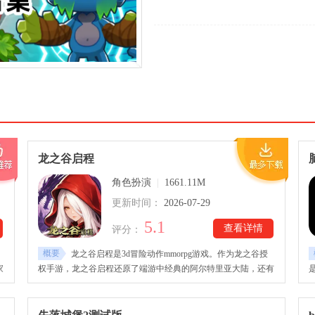
龙之谷启程
角色扮演
|
1661.11M
更新时间：
2026-07-29
5.1
查看详情
评分：
概要
龙之谷启程是3d冒险动作mmorpg游戏。作为龙之谷授
家
权手游，龙之谷启程还原了端游中经典的阿尔特里亚大陆，还有
冒
普雷利镇、凯德拉关卡、神圣天堂等标志性场景。龙之谷启程游
恶
戏玩法丰富，包括4人巢穴、地狱难度、随机地下城与世界
融
BOSS、PVP竞技、攻城战与多人乱斗等，同时提供战士、魔法