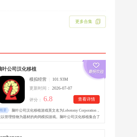
更多合集
脑叶公司汉化移植
模拟经营
|
101.93M
更新时间：
2026-07-07
6.8
查看详情
评分：
概要
脑叶公司汉化移植游戏英文名为Lobotomy Corporation，
是以管理怪物为题材的肉鸽模拟游戏。脑叶公司汉化移植集合了
众多灵感来自小说、游戏或电影登场的怪物们也是在一家收容公
司里，玩家将化身主管，和员工一起管理这家公司的所有设施，
并分配员工执行各种工作获取能源，管理怪物们。脑叶公司汉化