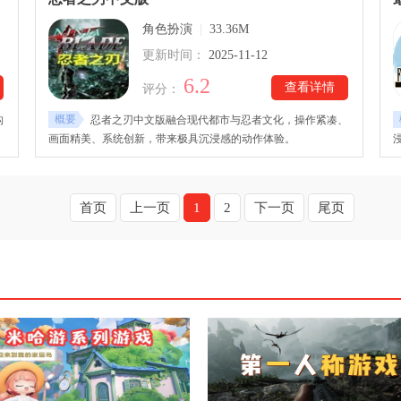
遥展开，这位初入江湖的少年因缘际会结识赵灵儿，由此踏上护
角色扮演
|
33.36M
送与寻亲的旅程，并在途中与林月如、阿奴等角色相遇，交织出
一段充满情感与冒险的仙侠故事。
更新时间：
2025-11-12
6.2
查看详情
评分：
概要
构
忍者之刃中文版融合现代都市与忍者文化，操作紧凑、
画面精美、系统创新，带来极具沉浸感的动作体验。
首页
上一页
1
2
下一页
尾页