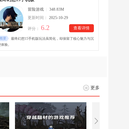
3.10版本下载安装后，随着动视确认推进手游计划，这场高强度
冒险游戏
|
348.83M
的生存竞技也将延伸至移动端，让更多玩家参与到争夺最终胜利
的战场之中。
更新时间：
2025-10-29
6.2
查看详情
评分：
概要
最终幻想15手机版玩法虽简化，却保留了核心魅力与沉
浸体验。
更多