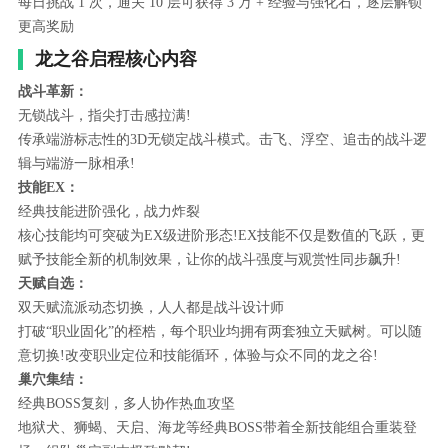
每日挑战 1 次，通关 10 层可获得 3 万 + 经验与强化石，逐层解锁
更高奖励
龙之谷启程核心内容
战斗革新：
无锁战斗，指尖打击感拉满!
传承端游标志性的3D无锁定战斗模式。击飞、浮空、追击的战斗逻
辑与端游一脉相承!
技能EX：
经典技能进阶强化，战力炸裂
核心技能均可突破为EX级进阶形态!EX技能不仅是数值的飞跃，更
赋予技能全新的机制效果，让你的战斗强度与观赏性同步飙升!
天赋自选：
双天赋流派动态切换，人人都是战斗设计师
打破“职业固化”的桎梏，每个职业均拥有两套独立天赋树。可以随
意切换!改变职业定位和技能循环，体验与众不同的龙之谷!
巢穴集结：
经典BOSS复刻，多人协作热血攻坚
地狱犬、狮蝎、天启、海龙等经典BOSS带着全新技能组合重装登