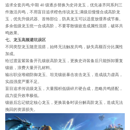
追求全套共鸣;中期 40 级逐步替换为史诗龙玉，优先凑齐同系列三
件激活共鸣，不用盲目追求橙色传说龙玉;满级后慢慢合成高阶龙
玉，优先升级武器、首饰部位，防具龙玉可以适度放缓养成节奏。
多余低级龙玉统一合成高阶，不要零散镶嵌造成属性混搭，破坏共
鸣效果。
七、龙玉高频避坑误区
不同类型龙玉随意混搭，始终无法触发共鸣，缺失高额百分比属性
加成。
给过渡蓝紫装备开孔镶嵌高阶龙玉，更换史诗装备后只能拆卸重复
镶嵌，浪费大量开孔材料。
输出职业堆砌防御龙玉、坦克镶嵌暴击攻击龙玉，造成战力虚高，
实战强度严重不足。
盲目追求传说级龙玉，大量囤积低级碎片硬合成，忽略共鸣搭配，
战力提升效率极低。
镶嵌后忘记锁定核心龙玉，更换装备时误分解高阶龙玉，造成无法
挽回的资源损失。