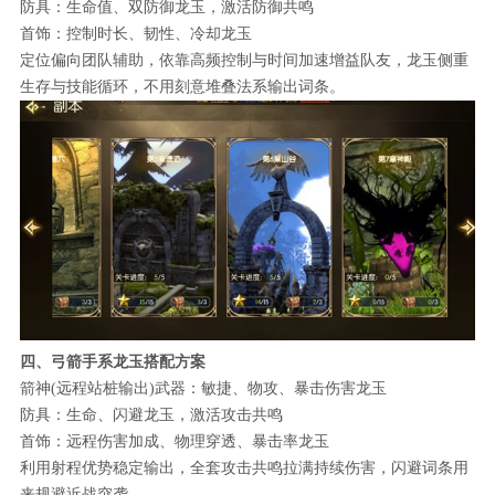
防具：生命值、双防御龙玉，激活防御共鸣
首饰：控制时长、韧性、冷却龙玉
定位偏向团队辅助，依靠高频控制与时间加速增益队友，龙玉侧重
生存与技能循环，不用刻意堆叠法系输出词条。
四、弓箭手系龙玉搭配方案
箭神(远程站桩输出)武器：敏捷、物攻、暴击伤害龙玉
防具：生命、闪避龙玉，激活攻击共鸣
首饰：远程伤害加成、物理穿透、暴击率龙玉
利用射程优势稳定输出，全套攻击共鸣拉满持续伤害，闪避词条用
来规避近战突袭。