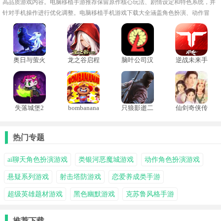
高品质游戏内容。电脑移植手游推荐保留原作核心玩法、剧情设定和特色系统，并
针对手机操作进行优化调整。电脑移植手机游戏下载大全涵盖角色扮演、动作冒
险、策略经营等多种类型，满足不同玩家的游戏需求。
奥日与萤火
龙之谷启程
脑叶公司汉
逆战未来手
意志手机移
化移植
机版
植版
失落城堡2
bombanana
只狼影逝二
仙剑奇侠传
测试版
度手机版
1手机版
热门专题
ai聊天角色扮演游戏
类银河恶魔城游戏
动作角色扮演游戏
悬疑系列游戏
射击塔防游戏
恋爱养成类手游
超级英雄题材游戏
黑色幽默游戏
克苏鲁风格手游
推荐下载