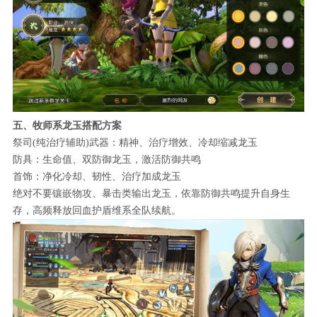
五、牧师系龙玉搭配方案
祭司(纯治疗辅助)武器：精神、治疗增效、冷却缩减龙玉
防具：生命值、双防御龙玉，激活防御共鸣
首饰：净化冷却、韧性、治疗加成龙玉
绝对不要镶嵌物攻、暴击类输出龙玉，依靠防御共鸣提升自身生
存，高频释放回血护盾维系全队续航。