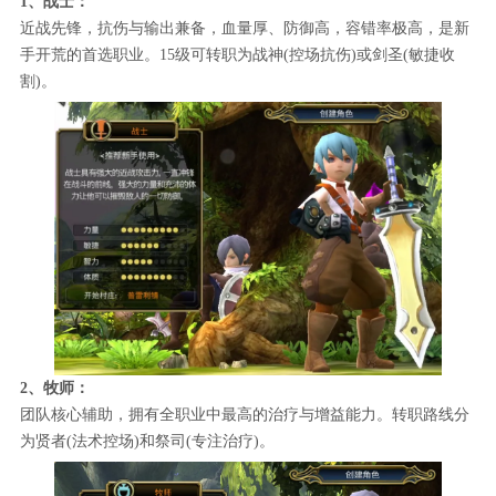
1、战士：
近战先锋，抗伤与输出兼备，血量厚、防御高，容错率极高，是新
手开荒的首选职业。15级可转职为战神(控场抗伤)或剑圣(敏捷收
割)。
2、牧师：
团队核心辅助，拥有全职业中最高的治疗与增益能力。转职路线分
为贤者(法术控场)和祭司(专注治疗)。