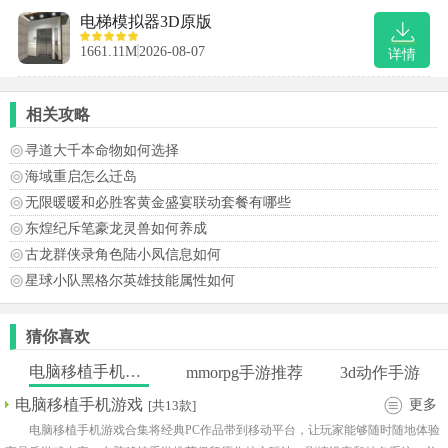
电梯模拟器3D原版
1661.11M
2026-08-07
详情
相关攻略
寻道大千本命物如何选择
海域重启怎么迁岛
无限暖暖和必胜客黄金盛宴联动套餐有哪些
东煌纪斥笔豪龙灵兽如何养成
古龙群侠录角色陆小凤信息如何
星球小队黑格尔英雄技能属性如何
猜你喜欢
电脑移植手机游戏
mmorpg手游推荐
3d动作手游
电脑移植手机游戏
更多
[共13款]
电脑移植手机游戏合集将经典PC作品带到移动平台，让玩家能够随时随地体验