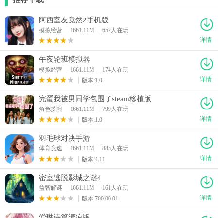
阿西室友竟然2手机版
模拟经营
1661.11M
652人在玩
详情
午夜轮班模拟器
模拟经营
1661.11M
174人在玩
详情
版本:1.0
完蛋我被男同学包围了steam移植版
角色扮演
1661.11M
799人在玩
详情
版本:1.0
羽毛球对决手游
体育竞速
1661.11M
883人在玩
详情
版本:4.11
密室逃脱影城之谜4
益智解谜
1661.11M
161人在玩
详情
版本:700.00.01
爱琳诗篇清凉版