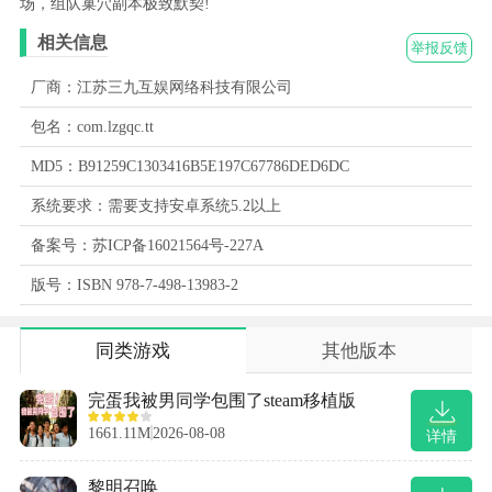
场，组队巢穴副本极致默契!
相关信息
举报反馈
厂商：江苏三九互娱网络科技有限公司
包名：com.lzgqc.tt
MD5：B91259C1303416B5E197C67786DED6DC
系统要求：需要支持安卓系统5.2以上
备案号：苏ICP备16021564号-227A
版号：ISBN 978-7-498-13983-2
同类游戏
其他版本
完蛋我被男同学包围了steam移植版
1661.11M
2026-08-08
详情
黎明召唤