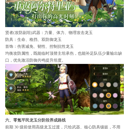
贤者(攻防副坦)武器：力量、体力、物理攻击龙玉
防具：生命、格挡、双防御龙玉
首饰：伤害减免、韧性、控制抗性龙玉
均衡攻防属性，既能临时顶替主坦承伤，也能补足队伍少量输出缺
口，优先激活防御共鸣提升坦度。
六、零氪平民龙玉分阶段养成路线
前期 30 级前使用高级龙玉过渡，只给武器、核心防具镶嵌，不用