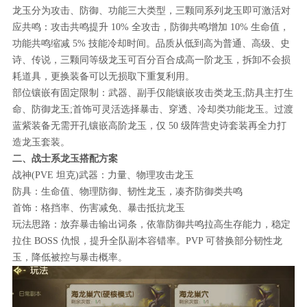
龙玉分为攻击、防御、功能三大类型，三颗同系列龙玉即可激活对
应共鸣：攻击共鸣提升 10% 全攻击，防御共鸣增加 10% 生命值，
功能共鸣缩减 5% 技能冷却时间。品质从低到高为普通、高级、史
诗、传说，三颗同等级龙玉可百分百合成高一阶龙玉，拆卸不会损
耗道具，更换装备可以无损取下重复利用。
部位镶嵌有固定限制：武器、副手仅能镶嵌攻击类龙玉;防具主打生
命、防御龙玉;首饰可灵活选择暴击、穿透、冷却类功能龙玉。过渡
蓝紫装备无需开孔镶嵌高阶龙玉，仅 50 级阵营史诗套装再全力打
造龙玉套装。
二、战士系龙玉搭配方案
战神(PVE 坦克)武器：力量、物理攻击龙玉
防具：生命值、物理防御、韧性龙玉，凑齐防御类共鸣
首饰：格挡率、伤害减免、暴击抵抗龙玉
玩法思路：放弃暴击输出词条，依靠防御共鸣拉高生存能力，稳定
拉住 BOSS 仇恨，提升全队副本容错率。PVP 可替换部分韧性龙
玉，降低被控与暴击概率。