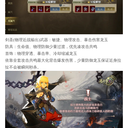
剑圣(物理近战输出)武器：敏捷、物理攻击、暴击伤害龙玉
防具：生命值、物理防御少量过渡，优先凑攻击共鸣
首饰：物理穿透、暴击率、冷却缩减龙玉
依靠全套攻击共鸣最大化背击爆发伤害，少量防御龙玉保证近身拉
扯不会被瞬间秒杀。