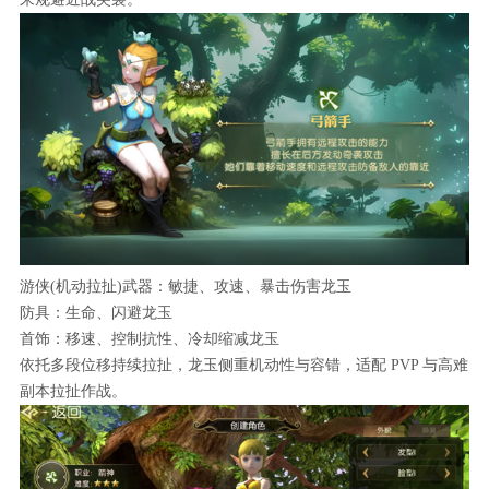
游侠(机动拉扯)武器：敏捷、攻速、暴击伤害龙玉
防具：生命、闪避龙玉
首饰：移速、控制抗性、冷却缩减龙玉
依托多段位移持续拉扯，龙玉侧重机动性与容错，适配 PVP 与高难
副本拉扯作战。