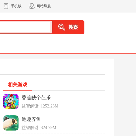
手机版
网站导航
相关游戏
香蕉缺个芭乐
益智解谜
|
1252.23M
池趣养鱼
益智解谜
|
324.79M