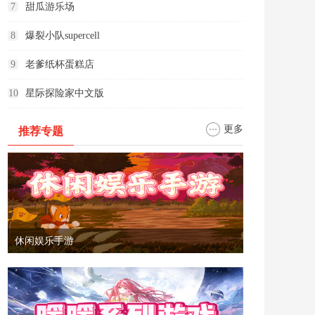
7
甜瓜游乐场
8
爆裂小队supercell
9
老爹纸杯蛋糕店
10
星际探险家中文版
更多
推荐专题
休闲娱乐手游