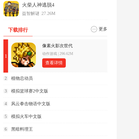
火柴人神逃脱4
益智解谜
|
27.26M
更多
下载排行
像素火影次世代
动作游戏
|
296.62M
1
查看详情
2
植物总动员
3
模拟篮球赛2中文版
4
风云拳击物语中文版
5
模拟火车中文版
6
黑暗料理王