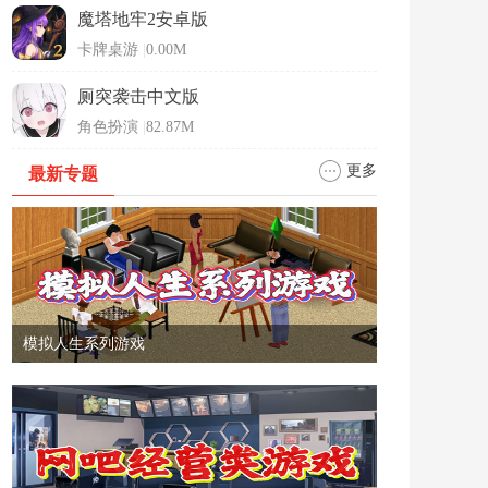
魔塔地牢2安卓版
卡牌桌游
|
0.00M
厕突袭击中文版
角色扮演
|
82.87M
更多
最新专题
模拟人生系列游戏