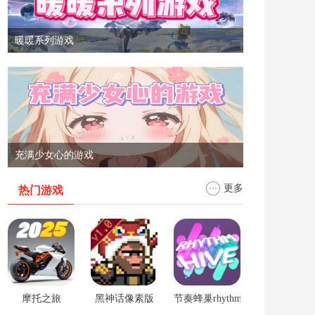
暖暖系列游戏
充满少女心的游戏
更多
热门游戏
摩托之旅
黑神话像素版
节奏蜂巢rhythm hive