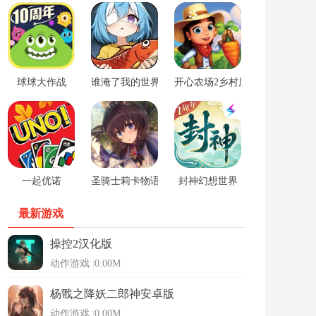
球球大作战
谁淹了我的世界游戏
开心农场2乡村度假中文版
一起优诺
圣骑士莉卡物语安卓手游
封神幻想世界
最新游戏
操控2汉化版
动作游戏
|
0.00M
杨戬之降妖二郎神安卓版
动作游戏
|
0.00M