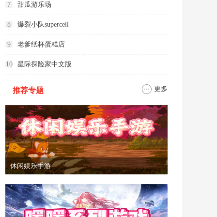
7
甜瓜游乐场
8
爆裂小队supercell
9
老爹纸杯蛋糕店
10
星际探险家中文版
更多
推荐专题
休闲娱乐手游