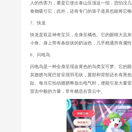
人的伤害力，要是它使出泰山压顶这一招，恐怕没几
食物吸引它，此外，还有专门的笛子道具也能将它唤
7、快龙
快龙是双足神奇宝贝，全身呈橘色。它的眼睛大且灰
小角。身上带有条纹状的奶油色，几乎精通所有属性
8、闪电鸟
闪电鸟是一种全身呈现金黄色的鸟类宝可梦。它的眼
其翅膀与尾巴皆呈现羽毛状，翼部和背部还长有黑色
趾。每当它拍动翅膀释放出电气时，便能引发大量雷
雷击中般的力量，常年栖息在雷云中。