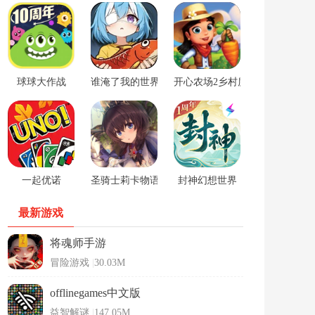
球球大作战
谁淹了我的世界游戏
开心农场2乡村度假中文版
一起优诺
圣骑士莉卡物语安卓手游
封神幻想世界
最新游戏
将魂师手游
冒险游戏
|
30.03M
offlinegames中文版
益智解谜
|
147.05M