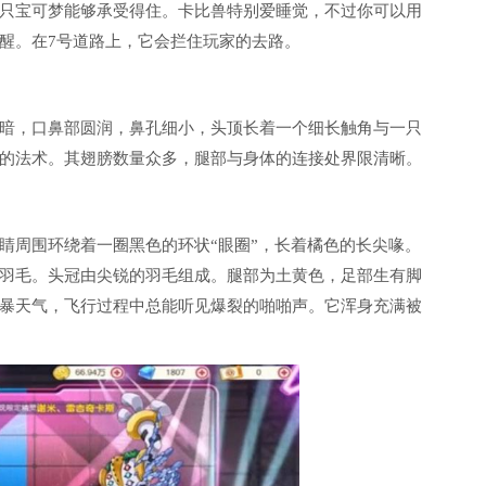
只宝可梦能够承受得住。卡比兽特别爱睡觉，不过你可以用
醒。在7号道路上，它会拦住玩家的去路。
暗，口鼻部圆润，鼻孔细小，头顶长着一个细长触角与一只
的法术。其翅膀数量众多，腿部与身体的连接处界限清晰。
睛周围环绕着一圈黑色的环状“眼圈”，长着橘色的长尖喙。
羽毛。头冠由尖锐的羽毛组成。腿部为土黄色，足部生有脚
暴天气，飞行过程中总能听见爆裂的啪啪声。它浑身充满被