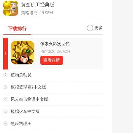
黄金矿工经典版
策略塔防
|
19.98M
更多
下载排行
像素火影次世代
动作游戏
|
296.62M
1
查看详情
2
植物总动员
3
模拟篮球赛2中文版
4
风云拳击物语中文版
5
模拟火车中文版
6
黑暗料理王