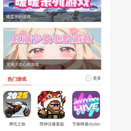
暖暖系列游戏
充满少女心的游戏
更多
热门游戏
摩托之旅
黑神话像素版
节奏蜂巢rhythm hive