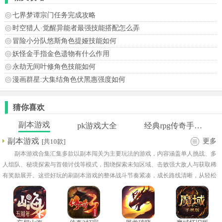
七界梦谭宗门任务完成攻略
时空猎人·觉醒异能者最强技能搭配怎么弄
冒险小分队悠斯角色提娅技能如何
妖怪金手指金色遗物有什么作用
永劫无间叶修角色技能如何
漫画群星:大集结角色伏黑惠强度如何
猜你喜欢
副本游戏
pk游戏大全
经典rpg传奇手游大全
副本游戏
更多
[共10款]
副本游戏合集汇集多款以副本闯关为主要玩法的游戏，内容涵盖单人挑战、多
人组队、秘境探索与首领讨伐等模式，围绕探索未知区域、击败强大敌人与获取稀
有奖励展开。这些好玩的刷副本游戏的整体战斗节奏紧凑，成长路线清晰，从轻松
闯关到高难挑战均有覆盖，满足不同玩家需求。需要玩家合理搭配角色、装备与技
能，才能顺利通关。