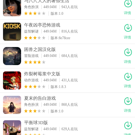
与八尺大人的暑假生活
角色扮演
449.04M
943人在玩
详情
版本:1.0
午夜凶亭恐怖游戏
益智解谜
449.04M
816人在玩
详情
版本:8e78cee
困兽之国汉化版
冒险游戏
449.04M
684人在玩
详情
炸裂树莓浆中文版
动作游戏
449.04M
431人在玩
详情
版本:1.8.3
夏末的告白游戏
角色扮演
449.04M
860人在玩
详情
版本:1.0
平衡球3D版
益智解谜
449.04M
629人在玩