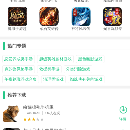
妄想山海
传奇3打宝
屠龙破晓
魔域怀旧版
版
魔域手游超
顽石英雄传
神将风云传
光谷沉默专
变版
奇1.80复古
奇手游
属
版
热门专题
恋爱养成类手游
超级英雄题材游戏
黑色幽默游戏
克苏鲁风格手游
救援类手游
分类消除游戏
午夜轮班游戏合集
清理类游戏
蜘蛛侠有关的游戏
推荐下载
给猫梳毛手机版
449.04M
334人在玩
详情