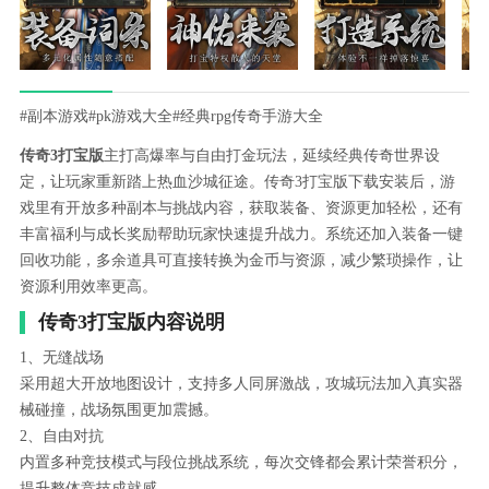
#副本游戏
#pk游戏大全
#经典rpg传奇手游大全
传奇3打宝版
主打高爆率与自由打金玩法，延续经典传奇世界设
定，让玩家重新踏上热血沙城征途。传奇3打宝版下载安装后，游
戏里有开放多种副本与挑战内容，获取装备、资源更加轻松，还有
丰富福利与成长奖励帮助玩家快速提升战力。系统还加入装备一键
回收功能，多余道具可直接转换为金币与资源，减少繁琐操作，让
资源利用效率更高。
传奇3打宝版内容说明
1、无缝战场
采用超大开放地图设计，支持多人同屏激战，攻城玩法加入真实器
械碰撞，战场氛围更加震撼。
2、自由对抗
内置多种竞技模式与段位挑战系统，每次交锋都会累计荣誉积分，
提升整体竞技成就感。