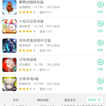
攀爬动物联机版
益智解谜
16.73M
262人在玩
详情
版本:8.6.3
小岛日记安卓版
模拟经营
16.73M
847人在玩
详情
版本:1.6.0
凛冬部落游戏中文版
角色扮演
16.73M
986人在玩
详情
版本:3.85
万华律游戏
音乐舞蹈
16.73M
285人在玩
详情
版本:1.2
云终末地b服
角色扮演
16.73M
104人在玩
详情
版本:1.4.0
回顶部
首页
网站地图
最新发布