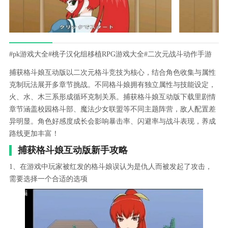
#pk游戏大全
#桃子汉化组移植RPG游戏大全
#二次元战斗动作手游
捕获格斗娘互动版以二次元格斗竞技为核心，结合角色收集与属性
克制玩法展开多章节挑战。不同格斗娘拥有独立属性与技能设定，
火、水、木三系形成循环克制关系。捕获格斗娘互动版下载里剧情
章节涵盖校园格斗部、魔法少女联盟等不同主题阵营，敌人配置差
异明显。角色好感度成长会影响暴击率、闪避率与战斗表现，养成
路线更加丰富！
捕获格斗娘互动版新手攻略
1、在游戏中玩家被红发的格斗娘误认为是仇人而被发起了攻击，
需要选择一个合适的选项