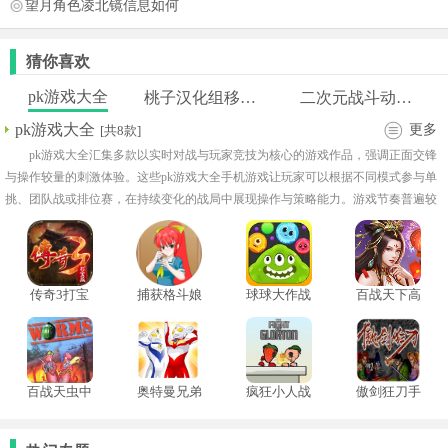
望月角色凌北镜信息如何
猜你喜欢
pk游戏大全
桃子汉化组移植RPG游戏大全
二次元战斗动作手游
pk游戏大全
更多
[共8款]
pk游戏大全汇集多款以实时对战与玩家竞技为核心的游戏作品，强调正面交锋
与操作较量的刺激体验。这些pk游戏大全手机游戏让玩家可以根据不同模式参与单
挑、团队战或排位赛，在持续变化的战局中展现操作与策略能力。游戏节奏普遍较
快，同时具备较强竞技性与挑战性。适合喜欢对抗体验与追求操作胜负感的玩家长
期游玩。
传奇3打宝
捕获格斗娘
球球大作战
百战天下高
版
互动版
全皮肤
爆版
百战天虫中
奥特曼兄弟
疯狂小人战
傲剑狂刀手
文版
2无敌版
斗中文版
机版