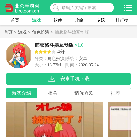
首页
游戏
软件
攻略
专题
排行榜
首页 >
游戏 >
角色扮演 >
捕获格斗娘互动版
捕获格斗娘互动版
v1.0
4分
分类：
角色扮演
系统：
安卓
大小：
16.73M
时间：
2026-05-24
安卓手机下载
游戏介绍
相关
猜你喜欢
推荐