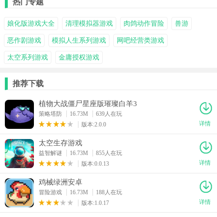
热门专题
娘化版游戏大全
清理模拟器游戏
肉鸽动作冒险
兽游
恶作剧游戏
模拟人生系列游戏
网吧经营类游戏
太空系列游戏
金庸授权游戏
推荐下载
植物大战僵尸星座版璀璨白羊3
策略塔防
16.73M
639人在玩
详情
版本:2.0.0
太空生存游戏
益智解谜
16.73M
855人在玩
详情
版本:0.0.13
鸡械绿洲安卓
冒险游戏
16.73M
188人在玩
详情
版本:1.0.17