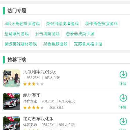
热门专题
ai聊天角色扮演游戏
类银河恶魔城游戏
动作角色扮演游戏
悬疑系列游戏
射击塔防游戏
恋爱养成类手游
超级英雄题材游戏
黑色幽默游戏
克苏鲁风格手游
推荐下载
无限地牢2汉化版
938.28M
463人在玩
详情
绝对赛车
体育竞速
938.28M
621人在玩
详情
版本:3.6.1
绝对赛车汉化版
体育竞速
938.28M
901人在玩