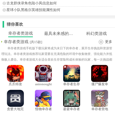
古龙群侠录角色陆小凤信息如何
星球小队黑格尔英雄技能属性如何
猜你喜欢
幸存者类游戏
最具未来感的游戏
科幻类游戏
幸存者类游戏
更多
[共15款]
幸存者类游戏手机版下载玩家将成为末日下的幸存者，展开生存挑战和资源管
理玩法。幸存者类游戏推荐玩家需要在充满危险的环境中收集物资、强化能力并抵
御敌人袭击。幸存者游戏大全适合喜欢生存冒险和成长体验的玩家，每一次挑战都
充满未知与变化。
爪爪特攻
astronought
幸存者生存
僵尸爆发幸
汉化版
岛模拟器
存者手机版
贪婪大地完
怪物幸存者
藿藿幸存者
幸存者营地
整版
汉化版
2d像素版