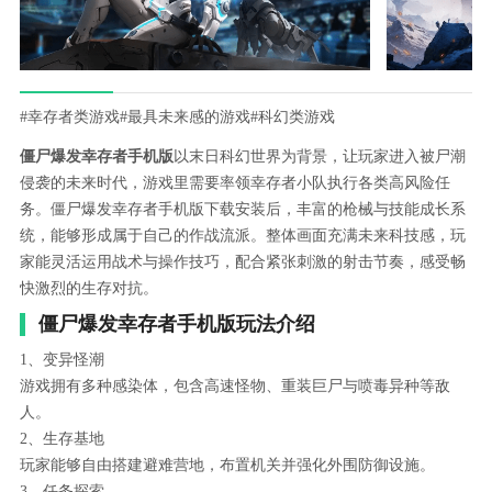
#幸存者类游戏
#最具未来感的游戏
#科幻类游戏
僵尸爆发幸存者手机版
以末日科幻世界为背景，让玩家进入被尸潮
侵袭的未来时代，游戏里需要率领幸存者小队执行各类高风险任
务。僵尸爆发幸存者手机版下载安装后，丰富的枪械与技能成长系
统，能够形成属于自己的作战流派。整体画面充满未来科技感，玩
家能灵活运用战术与操作技巧，配合紧张刺激的射击节奏，感受畅
快激烈的生存对抗。
僵尸爆发幸存者手机版玩法介绍
1、变异怪潮
游戏拥有多种感染体，包含高速怪物、重装巨尸与喷毒异种等敌
人。
2、生存基地
玩家能够自由搭建避难营地，布置机关并强化外围防御设施。
3、任务探索