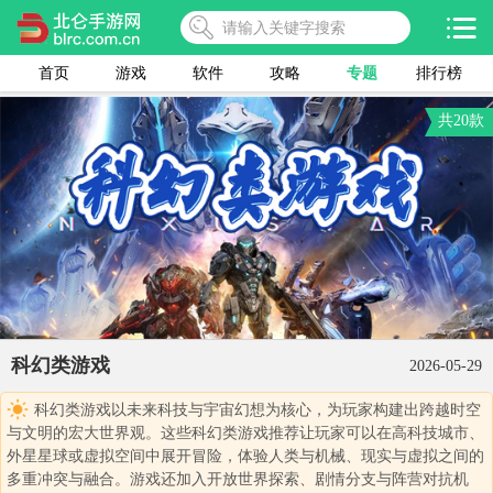
首页
游戏
软件
攻略
专题
排行榜
共20款
科幻类游戏
2026-05-29
科幻类游戏以未来科技与宇宙幻想为核心，为玩家构建出跨越时空
与文明的宏大世界观。这些科幻类游戏推荐让玩家可以在高科技城市、
外星星球或虚拟空间中展开冒险，体验人类与机械、现实与虚拟之间的
多重冲突与融合。游戏还加入开放世界探索、剧情分支与阵营对抗机