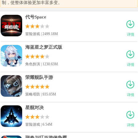
制，使整体体验更加丰富多变。
代号Space
冒险游戏 | 2499.18M
详情
海蓝星之梦正式版
角色扮演 | 1230.63M
详情
荣耀舰队手游
策略塔防 | 935.05M
详情
星舰对决
冒险游戏 | 6.54M
详情
瑞奇与叮当游侠争霸