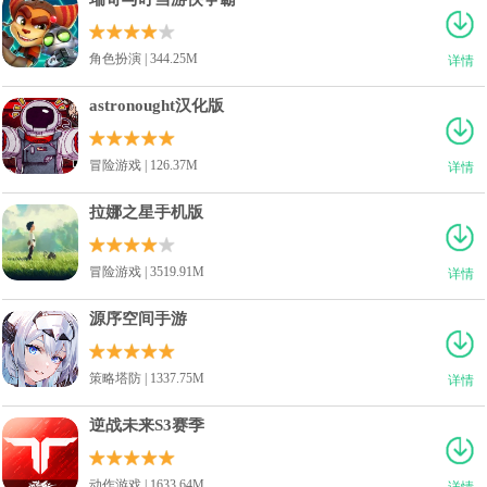
角色扮演 | 344.25M
详情
astronought汉化版
冒险游戏 | 126.37M
详情
拉娜之星手机版
冒险游戏 | 3519.91M
详情
源序空间手游
策略塔防 | 1337.75M
详情
逆战未来S3赛季
动作游戏 | 1633.64M
详情