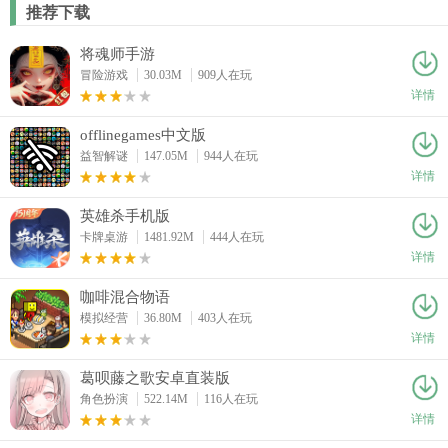
推荐下载
将魂师手游
冒险游戏
30.03M
909人在玩
详情
offlinegames中文版
益智解谜
147.05M
944人在玩
详情
英雄杀手机版
卡牌桌游
1481.92M
444人在玩
详情
咖啡混合物语
模拟经营
36.80M
403人在玩
详情
葛呗藤之歌安卓直装版
角色扮演
522.14M
116人在玩
详情