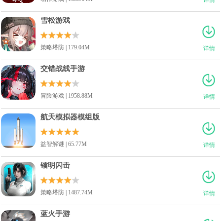
雪松游戏
策略塔防 | 179.04M
详情
交错战线手游
冒险游戏 | 1958.88M
详情
航天模拟器模组版
益智解谜 | 65.77M
详情
镭明闪击
策略塔防 | 1487.74M
详情
蓝火手游