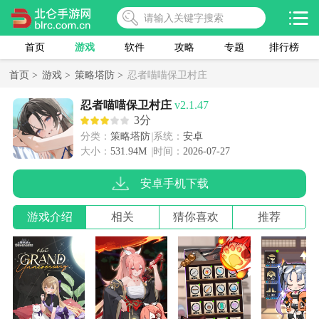
首页
游戏
软件
攻略
专题
排行榜
首页 >
游戏 >
策略塔防 >
忍者喵喵保卫村庄
忍者喵喵保卫村庄
v2.1.47
3分
分类：
策略塔防
系统：
安卓
大小：
531.94M
时间：
2026-07-27
安卓手机下载
游戏介绍
相关
猜你喜欢
推荐