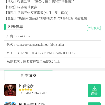
【活动】投票活动：“主公，请为我的穿搭投票!”
【活动】猫谷足球联赛
【商品】足球狂热应援套装(七月 · 雫 · 真白)
【复刻】“热情南国辣妹”阶梯抽奖 & 与那岭七月时装礼包
相关信息
举报反馈
厂商：CookApps
包名：com.cookapps.catshinobi.kbinstaller
MD5：B91259C1303416B5E197C67786DED6DC
系统要求：需要支持安卓系统5.2以上
同类游戏
炸弹轮盘
531.94M
2026-08-07
详情
征服高塔中文版