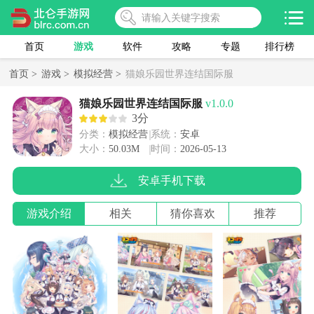
首页
游戏
软件
攻略
专题
排行榜
首页 >
游戏 >
模拟经营 >
猫娘乐园世界连结国际服
猫娘乐园世界连结国际服
v1.0.0
3分
分类：
模拟经营
系统：
安卓
大小：
50.03M
时间：
2026-05-13
安卓手机下载
游戏介绍
相关
猜你喜欢
推荐