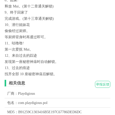
8、团聚!
释放 Mui。(第十二章通关解锁)
9、终于回家了
完成游戏。(第十三章通关解锁)
10、潜行姐妹花
偷偷经过厨师。
等厨师背身时再通过即可。
11、咕噜噜!
第一次爱抚 Mui。
12、来自过去的踪迹
发现第一座秘密神庙时自动解锁。
13、过去的痕迹
找齐全部 10 座秘密神庙后解锁。
相关信息
举报反馈
厂商：Playdigious
包名：com.playdigious.pol
MD5：B91259C1303416B5E197C67786DED6DC