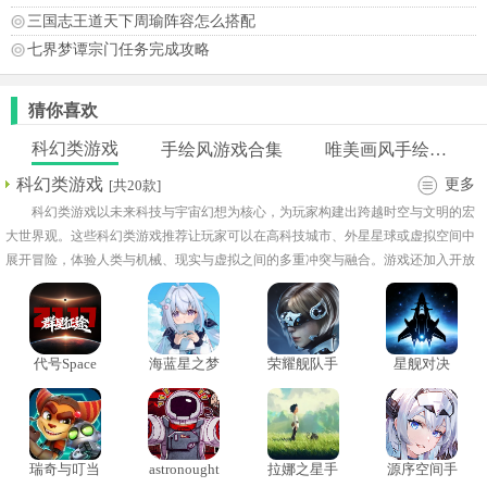
三国志王道天下周瑜阵容怎么搭配
七界梦谭宗门任务完成攻略
猜你喜欢
科幻类游戏
手绘风游戏合集
唯美画风手绘游戏
科幻类游戏
更多
[共20款]
科幻类游戏以未来科技与宇宙幻想为核心，为玩家构建出跨越时空与文明的宏
大世界观。这些科幻类游戏推荐让玩家可以在高科技城市、外星星球或虚拟空间中
展开冒险，体验人类与机械、现实与虚拟之间的多重冲突与融合。游戏还加入开放
世界探索、剧情分支与阵营对抗机制，使整体体验更加丰富多变。
代号Space
海蓝星之梦
荣耀舰队手
星舰对决
正式版
游
瑞奇与叮当
astronought
拉娜之星手
源序空间手
游侠争霸
汉化版
机版
游