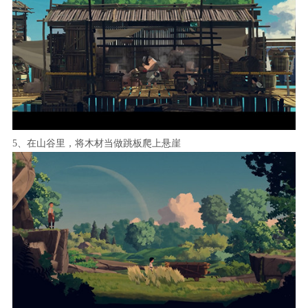
5、在山谷里，将木材当做跳板爬上悬崖