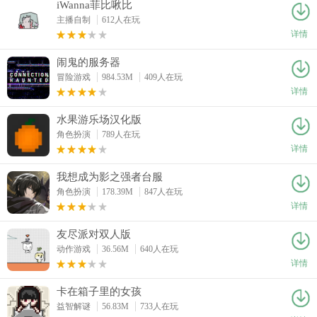
iWanna菲比啾比
主播自制
612人在玩
详情
闹鬼的服务器
冒险游戏
984.53M
409人在玩
详情
水果游乐场汉化版
角色扮演
789人在玩
详情
我想成为影之强者台服
角色扮演
178.39M
847人在玩
详情
友尽派对双人版
动作游戏
36.56M
640人在玩
详情
卡在箱子里的女孩
益智解谜
56.83M
733人在玩