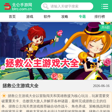
首页
游戏
软件
攻略
专题
排行榜
共6款
拯救公主游戏大全
2026-06-16
拯救公主游戏大全以冒险闯关和英雄救援为核心玩法，玩家需要突
破重重关卡、击败强大敌人并解开各种谜题，最终完成拯救公主的任
务。拯救公主闯关类游戏推荐融合动作战斗、角色养成、策略挑战和剧
情探索等元素，拥有丰富的关卡设计与精彩的冒险故事。拯救公主的游