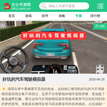
首页
游戏
软件
攻略
专题
排行榜
共14款
好玩的汽车驾驶模拟器
2026-06-26
渴望在掌中重燃赛车竞技的热血，这份精心整理的好玩的汽车驾驶
模拟器游戏合集不容错过。这里不仅有硬核的城市道路穿梭，更涵盖了
极速越野狂飙，通过这份汽车驾驶模拟器所有版本推荐可以轻松找到你
的梦想座驾。海量真实物理反馈与高清赛道等你前来挑战，点击就能一