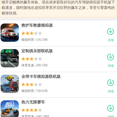
键开启畅爽的飙车体验。现在就来获取好玩的汽车驾驶模拟器手机版下
载通道，随时随地在虚拟世界里开启狂野的飙车之旅，享受引擎轰鸣的
极致快感。
救护车救援模拟器
模拟经营 | 116.15M
详情
定制俱乐部联机版
体育竞速 | 269.53M
详情
全球卡车模拟器联机版
模拟经营 | 728.01M
详情
热力无限赛车
体育竞速 | 2462.58M
详情