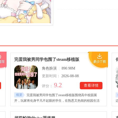
完蛋我被男同学包围了steam移植版
角色扮演
|
890.98M
更新时间：
2026-08-08
9.2
查看详情
评分：
概要
完蛋我被男同学包围了steam移植版围绕高中校园展
开，玩家将化身平凡不起眼的学生，在熟悉又热闹的校园生活
蜜
中，意外卷入一场与多位男同学有关的趣味故事。完蛋我被男同
学包围了steam移植版下载安装后，游戏以互动剧情为主要玩
专
法，不同角色拥有鲜明的性格与相处方式。玩家可以通过对话、