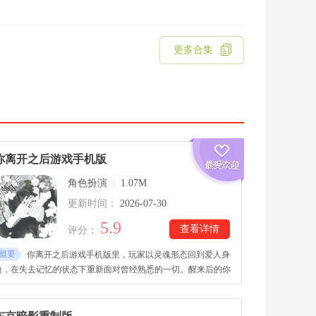
更多合集
你离开之后游戏手机版
角色扮演
|
1.07M
更新时间：
2026-07-30
5.9
查看详情
评分：
概要
你离开之后游戏手机版里，玩家以灵魂形态回到爱人身
边，在失去记忆的状态下重新面对曾经熟悉的一切。醒来后的你
发现自己已无法回归人间，只能以旁观者的身份陪伴那个仍沉浸
在悲伤中的恋人。你离开之后游戏手机版steam游戏围绕情感选
择与剧情推进展开，玩家需要通过不同对话和行动影响故事发