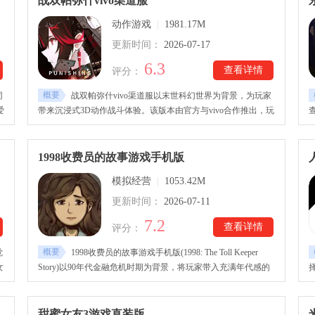
战双帕弥什vivo渠道服
特
选择和日常互动推动故事发展，每一次决定都有可能改变角色关
动作游戏
|
1981.17M
系、触发特殊事件，并解锁不同的剧情内容。
更新时间：
2026-07-17
6.3
查看详情
评分：
概要
同
战双帕弥什vivo渠道服以末世科幻世界为背景，为玩家
爱
带来沉浸式3D动作战斗体验。该版本由官方与vivo合作推出，玩
角
家可使用vivo账号登录，并领取专属福利资源，帮助快速提升角
色
色实力。游戏采用精致的未来科技画风，打造充满危机与未知的
富
剧情世界。战双帕弥什vivo渠道服下载安装后，面对“帕弥什”病
1998收费员的故事游戏手机版
毒带来的文明灾难，玩家将化身指挥者，带领构造体伙伴展开战
模拟经营
|
1053.42M
斗，探索末日背后的真相，守护人类最后的希望。
更新时间：
2026-07-11
7.2
查看详情
评分：
概要
觉
1998收费员的故事游戏手机版(1998: The Toll Keeper
女
Story)以90年代金融危机时期为背景，将玩家带入充满年代感的
发
收费站生活。1998收费员的故事游戏手机版下载安装后，玩家将
化身怀有身孕的收费员黛薇，在日复一日的工作中接待来往车
本
辆、核验证件、检查违禁物品、完成收费找零，以此赚取收入，
甜蜜女友3游戏直装版