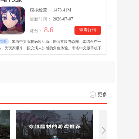
新的经历与结局。
模拟经营
|
1473.41M
更新时间：
2026-07-07
8.6
查看详情
评分：
概要
米塔中文版将病娇互动、剧情冒险与恐怖元素结合在一
起，为玩家带来一段充满未知感的角色体验。米塔中文版手机下
载后，玩家会与米塔展开一段特殊的互动旅程，在2D与3D视角
之间不断切换，感受现实与虚拟交错的独特氛围。游戏采用文字
互动与剧情推进相结合的玩法，玩家需要通过对话、行动和选择
推动故事发展，探索隐藏剧情，触发专属结局。
更多