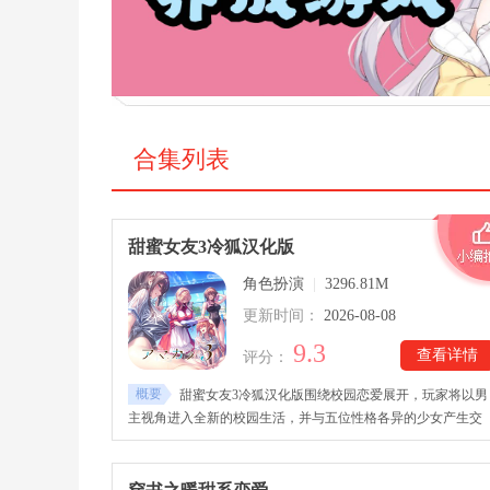
合集列表
甜蜜女友3冷狐汉化版
角色扮演
|
3296.81M
更新时间：
2026-08-08
9.3
查看详情
评分：
概要
甜蜜女友3冷狐汉化版围绕校园恋爱展开，玩家将以男
主视角进入全新的校园生活，并与五位性格各异的少女产生交
集。随着日常相处不断深入，各种校园事件也会接连发生。甜
女友3冷狐汉化版游戏下载后，玩家可以通过聊天、约会以及日
常事件逐渐提升角色好感度。每位女主都拥有独立的剧情线和