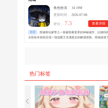
与互动内容，全程中文配音，为玩家还原校园生活中的懵懂情
角色扮演
|
34.19M
与成长回忆。
更新时间：
2026-07-08
7.3
查看详情
评分：
概要
雨城将玩家带入一座被雨幕笼罩的神秘城市，以独特
水彩绘本画风呈现一场温暖又充满悬念的解谜冒险。雨城游戏
载后，常年阴雨的街道、充满故事的小镇环境，以及性格各异
动物角色，共同构成了一个细腻而真实的世界。游戏里，玩家
遇见形形色色的动物居民，随着旅程深入，玩家通过场景探索
角色交流以及线索搜集，逐步揭开隐藏在雨城背后的秘密。
热门标签