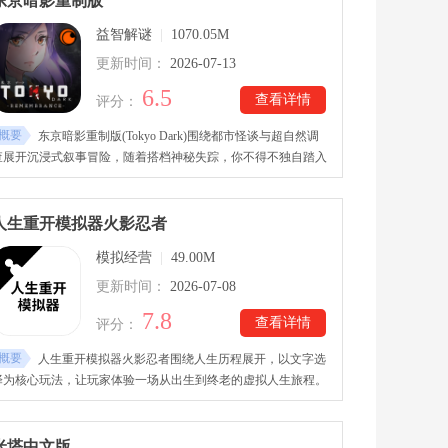
东京暗影重制版
展。随着选择不断深入，玩家可以体验多种结局，包括执着相
益智解谜
|
1070.05M
守、温柔告别以及逐渐失控的情感变化。
更新时间：
2026-07-13
6.5
查看详情
评分：
概要
东京暗影重制版(Tokyo Dark)围绕都市怪谈与超自然调
查展开沉浸式叙事冒险，随着搭档神秘失踪，你不得不独自踏入
幽深下水道与废弃区域，在逐渐崩塌的理智中寻找真相。东京暗
影重制版下载安装后，玩家通过点击场景收集线索、整理证据，
逐步串联剧情脉络，并在关键节点作出不同抉择，推动故事走向
人生重开模拟器火影忍者
截然不同的发展。游戏共设有11种分支结局，每一次选择都可能
模拟经营
|
49.00M
改变最终命运。
更新时间：
2026-07-08
7.8
查看详情
评分：
概要
人生重开模拟器火影忍者围绕人生历程展开，以文字选
择为核心玩法，让玩家体验一场从出生到终老的虚拟人生旅程。
人生重开模拟器火影忍者下载安装后，玩家可以开启全新身份，
体验不同于现实的人生轨迹，感受重新选择带来的无限可能。这
里，玩家会通过选择不同事件和发展路线，改变角色命运，带来
米塔中文版