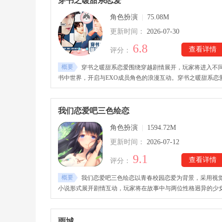
穿书之暖甜系恋爱
属结局，选择不同不仅会改变后续故事，还能触发隐藏事件与
角色扮演
|
75.08M
殊内容。
更新时间：
2026-07-30
6.8
查看详情
评分：
概要
穿书之暖甜系恋爱围绕穿越剧情展开，玩家将进入不
书中世界，开启与EXO成员角色的浪漫互动。穿书之暖甜系恋
橙光游戏里，玩家可以化身不同身份，在女主、配角、反派等
色路线中体验各类恋爱剧情，与吴世勋、边伯贤、金钟仁等角
展开专属故事。每个世界都有独立的发展方向和结局设定，丰
我们恋爱吧三色绘恋
的身份设定与多线剧情，为玩家带来沉浸式的视觉小说体验。
角色扮演
|
1594.72M
更新时间：
2026-07-12
9.1
查看详情
评分：
概要
我们恋爱吧三色绘恋以青春校园恋爱为背景，采用视
小说形式展开剧情互动，玩家将在故事中与两位性格迥异的少
相遇，通过日常交流、事件选择以及情感培养，逐渐推动关系
展，谱写属于自己的青春篇章。我们恋爱吧三色绘恋手游下载
后，游戏采用清新细腻的二次元美术风格，搭配丰富的剧情文
雨城