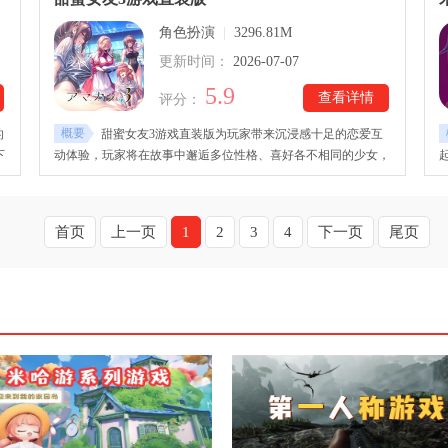
感
承担起养育孩子的重任。游戏里，玩家会通过与不同人物的交流
角色扮演
|
3296.81M
和事件发展，逐步揭开女主角背后的故事。剧情拥有多条分支路
线，每一次选择都会影响人物命运与最终结局。
更新时间：
2026-07-07
5.9
查看详情
评分：
概要
的
甜蜜女友3游戏直装版为玩家带来沉浸感十足的恋爱互
下
动体验，玩家将在故事中邂逅多位性格、喜好各不相同的少女，
的
通过聊天、约会、赠礼等方式不断拉近彼此距离，逐步解锁专属
会
剧情。甜蜜女友3游戏直装版下载安装后，游戏拥有高自由度互
、
动系统，随着剧情不断推进，还能触发各种温馨、感动或意想不
首页
上一页
1
2
3
4
下一页
尾页
到的事件，体验属于自己的恋爱冒险。还融入了大量动态表现与
精致角色立绘，让人物情绪更加鲜活自然。