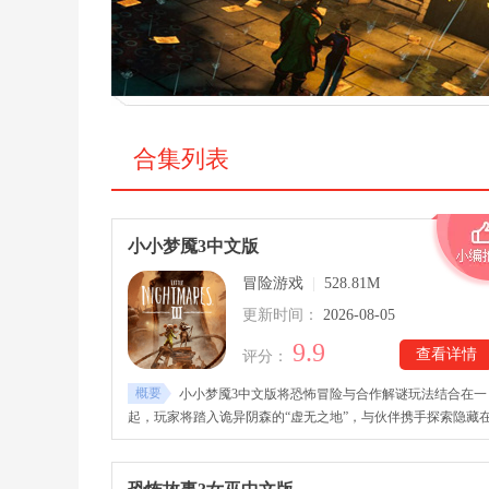
合集列表
小小梦魇3中文版
冒险游戏
|
528.81M
更新时间：
2026-08-05
9.9
查看详情
评分：
概要
小小梦魇3中文版将恐怖冒险与合作解谜玩法结合在一
起，玩家将踏入诡异阴森的“虚无之地”，与伙伴携手探索隐藏
黑暗中的秘密。小小梦魇3中文版下载安装后，游戏的故事围绕
迷失世界的小洛和小寂展开，两人分别拥有不同的能力与工具
随着探索不断深入，玩家与队友或者AI需要配合，完成机关破