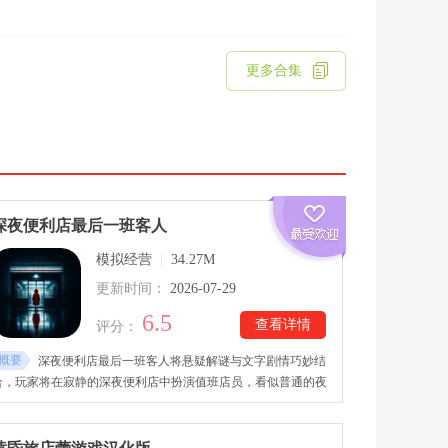
更多合集
深夜便利店最后一班客人
模拟经营
|
34.27M
更新时间：
2026-07-29
6.5
查看详情
评分：
概要
深夜便利店最后一班客人将悬疑解谜与文字剧情巧妙结
合，玩家将在寂静的深夜便利店中扮演值班店员，看似普通的夜
班，却因一位位神秘顾客的到来而变得诡异莫测。深夜便利店最
后一班客人手游采用简洁的画面风格营造压抑神秘的氛围，每位
深夜来访者都有着不同寻常的言行举止，他们提出的要求和对话