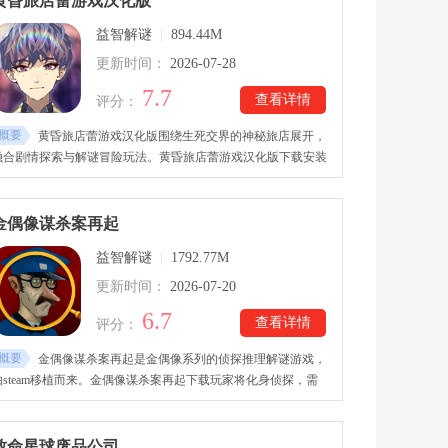
黄昏旅店蕾游戏汉化版
中隐藏着大量线索。面对各种离奇事件和突如其来的考验，玩家
益智解谜
|
894.44M
需要通过交流、观察和推理，不断收集关键信息，随着剧情不断
推进，一段尘封七年的秘密也将逐渐浮出水面。
更新时间：
2026-07-28
7.7
查看详情
评分：
概要
黄昏旅店蕾游戏汉化版围绕生死交界的神秘旅店展开，
融合剧情探索与解谜冒险玩法。黄昏旅店蕾游戏汉化版下载安装
后，作为《黄昏旅店》系列新篇章，本作延续前作世界观，玩家
会跟随主角蜂矢梦久的视角，探索这座充满谜团的旅馆，帮助失
去记忆的住客找回过去，并引导他们面对最终的归宿。游戏加入
金偶像谋杀案再起
全新的探索机制，玩家可以在旅店各处搜寻关键物品，将零散线
益智解谜
|
1792.77M
索逐渐拼合，还原被遗忘的记忆真相。
更新时间：
2026-07-20
6.7
查看详情
评分：
概要
金偶像谋杀案再起是金偶像系列的侦探推理解谜游戏，
由steam移植而来。金偶像谋杀案再起下载玩家将化身侦探，需
要通过点击的方式探索不同的犯罪现场，和角色互动，搜集线索
或道具，运用智慧和逻辑揭开各种谜题背后的完整真相。金偶像
谋杀案再起游戏结合了20个不同时代背景的案件，带来多样化的
致命星球废品公司