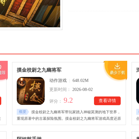
摸金校尉之九幽将军
动作游戏
|
648.02M
更新时间：
2026-08-02
9.2
查看详情
评分：
概要
摸金校尉之九幽将军带玩家踏入神秘莫测的地下世界，
在
重现原著中的古墓探险氛围。摸金校尉之九幽将军游戏高度还原
小说中的经典场景，从精绝遗迹到龙岭秘境，各类机关陷阱、诡
。
异生物以及未知危险层出不穷。玩家需要运用摸金技巧寻找线
索，破解机关谜题，在步步危机的环境中展开惊险刺激的冒险。