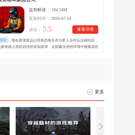
解谜体验。
益智解谜
|
184.54M
更新时间：
2026-07-14
5.5
查看详情
评分：
概要
致命星球废品公司将恐怖生存与多人合作玩法相结合，
玩家将踏入危机四伏的未知星球，在阴森压抑的环境中搜集高价
值废品，完成公司下达的各项任务。致命星球废品公司中文版下
载后，游戏支持单人挑战，也能邀请最多四名玩家共同执行探索
任务。游戏里玩家要合理分配物资、善用各种装备，还要相互配
合完成资源回收，在生存与收益之间做出抉择，顺利撤离危险区
域。
更多