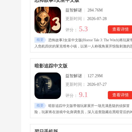
恐怖故事3女巫中文版
解、跨越障碍以及各种高难度挑战，稍有不慎便会陷入危险。
益智解谜
|
284.76M
更新时间：
2026-07-28
5.3
查看详情
评分：
概要
恐怖故事3女巫中文版(Horror Tale 3: The Witch)将玩家
入危机四伏的莱克维奇小镇，以第一人称视角展开惊险刺激的
怖解谜冒险。恐怖故事3女巫中文版下载安装后，随着剧情推
进，更多地图区域将陆续开放，玩家需要不断探索环境、收集
品、破解机关，一步步拼凑事件真相。游戏还提供提示系统，
暗影追踪中文版
帮助玩家快速定位关键道具及其用途，让解谜过程更加顺畅。
益智解谜
|
127.29M
更新时间：
2026-07-27
9.1
查看详情
评分：
概要
暗影追踪中文版带领玩家展开一场充满悬疑的侦探冒
险，玩家将在游戏中化身调查员，深入追查隐藏在黑暗背后的
秘事件。暗影追踪杰西卡案件的故事发生于一座危机四伏的城
市，玩家需要前往不同场景探索，通过寻找隐藏线索、分析证
以及破解谜题，逐步还原案件真相。游戏拥有紧凑的剧情设计
翌日手机版