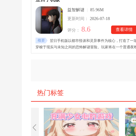
丰富的人物设定，多样化的场景、烧脑的谜题以及沉浸式的解
益智解谜
|
85.96M
过程。
更新时间：
2026-07-18
8.6
查看详情
评分：
概要
翌日手机版以都市怪谈和灵异事件为核心，打造了一
穿梭于现实与未知之间的恐怖解谜冒险。玩家将在一个普通夜
登上一辆神秘电车，却发现车厢内隐藏着诸多无法解释的异常
象。翌日手机版下载安装后，玩家需要仔细观察车厢环境，寻
散落的日记、神秘文字、奇怪海报等线索，还要收集可用道具
应对突然出现的怪物袭击，寻找离开这辆通往生死边界列车的
法。
热门标签