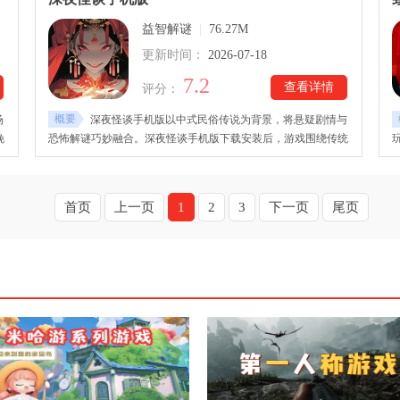
谜
择和决定将影响故事走向，改变故事的结局。
益智解谜
|
76.27M
更新时间：
2026-07-18
7.2
查看详情
评分：
概要
场
深夜怪谈手机版以中式民俗传说为背景，将悬疑剧情与
晚
恐怖解谜巧妙融合。深夜怪谈手机版下载安装后，游戏围绕传统
现
婚嫁习俗展开故事，玩家需要仔细观察每个角落，寻找关键道
找
具，破解密码机关、隐藏装置和各类烧脑谜题，在层层推理中还
，
原事件全貌。游戏里，玩家在遇到难题时可以使用提示功能获得
首页
上一页
1
2
3
下一页
尾页
方
帮助，降低卡关压力。