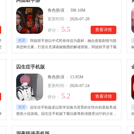
阿姐鼓手游
角色扮演
|
398.10M
更新时间：
2026-07-28
5.5
查看详情
评分：
概要
带
阿姐鼓手游以中式民俗传说为题材，融合悬疑剧情与国
恐
风恐怖元素，打造出充满诡秘氛围的解谜冒险。阿姐鼓手游下载
安装后，玩家将深入神秘村庄，通过探索场景、搜集道具、破解
物
机关和推理线索，一步步揭开尘封已久的秘密。游戏采用沉浸式
可
叙事方式，让玩家在紧张刺激的探索过程中体验充满悬念的冒
囚生症手机版
险。
角色扮演
|
13.85M
更新时间：
2026-07-24
5.2
查看详情
评分：
概要
囚生症手机版是以医学实验为背景的女性向的悬疑养成
神
视觉小说游戏。囚生症手机版下载玩家将扮演接受治疗的少女，
与医院安排的粉发少年外形人形机器人共同生活，接受治疗，通
据
过不断的互动交流和实验，逐步影响机器人的性格、情感与行为
和
变化，展开不一样的情感羁绊。囚生症手机版下载玩家不同的选
深夜怪谈手机版