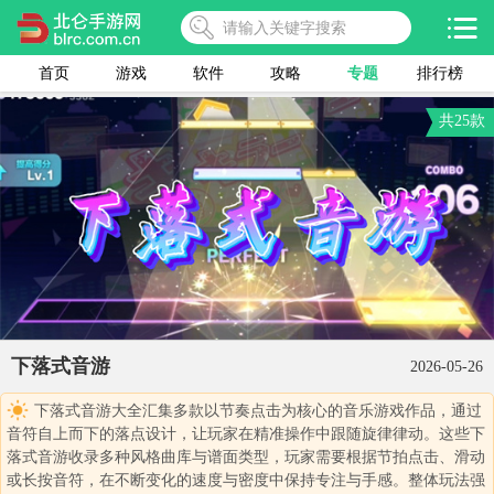
首页
游戏
软件
攻略
专题
排行榜
共25款
下落式音游
2026-05-26
下落式音游大全汇集多款以节奏点击为核心的音乐游戏作品，通过
音符自上而下的落点设计，让玩家在精准操作中跟随旋律律动。这些下
落式音游收录多种风格曲库与谱面类型，玩家需要根据节拍点击、滑动
或长按音符，在不断变化的速度与密度中保持专注与手感。整体玩法强