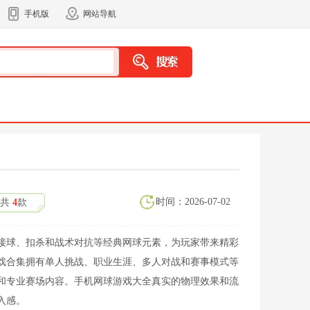
手机版
网站导航
时间：2026-07-02
共
4
款
接球、扣杀和战术对抗等经典网球元素，为玩家带来精彩
戏合集拥有单人挑战、职业生涯、多人对战和赛事模式等
和专业赛场内容。手机网球游戏大全真实的物理效果和流
入感。