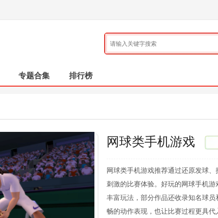
专题合集
排行榜
网球类手机游戏
网球类手机游戏推荐通过还原发球、
刺激的比赛体验。好玩的网球手机游
丰富玩法，部分作品还收录知名球员
畅的动作表现，也让比赛过程更具代