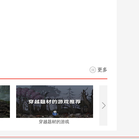
强烈视觉冲击，配合豪华声优加盟，原版声线与场景氛围完美呈
现。
更多
穿越题材的游戏
牧场经