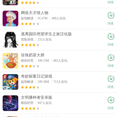
详情
网络天才猜人物
益智解谜
41.47M
460人在玩
详情
逃离园区绝望求生之旅汉化版
冒险游戏
233人在玩
详情
珍珠奶茶大师
模拟经营
100.15M
683人在玩
详情
奇妙探案日记游戏
益智解谜
109.38M
713人在玩
详情
文明播种者安卓版
模拟经营
947人在玩
详情