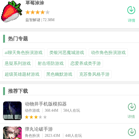
草莓涂涂
益智解谜 | 72.38M
详情
热门专题
ai聊天角色扮演游戏
类银河恶魔城游戏
动作角色扮演游戏
悬疑系列游戏
射击塔防游戏
恋爱养成类手游
超级英雄题材游戏
黑色幽默游戏
克苏鲁风格手游
推荐下载
动物井手机版模拟器
动作游戏
368.44M
584人在玩
详情
弹丸论破手游
角色扮演
2823.43M
448人在玩