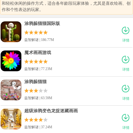
和轻松休闲的操作方式，适合各年龄段玩家体验，尤其是喜欢绘画、创
作和个性表达的玩家。
涂鸦躲猫猫国际版
益智解谜 | 186.77M
详情
魔术画画游戏
益智解谜 | 77.23M
详情
涂鸦躲猫猫
益智解谜 | 63.59M
详情
‪超级涂鸦变色龙捉迷藏画画
益智解谜 | 37.24M
详情