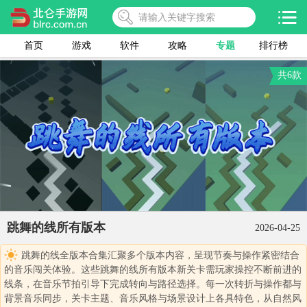
首页
游戏
软件
攻略
专题
排行榜
共6款
跳舞的线所有版本
2026-04-25
跳舞的线全版本合集汇聚多个版本内容，呈现节奏与操作紧密结合
的音乐闯关体验。这些跳舞的线所有版本新关卡需玩家操控不断前进的
线条，在音乐节拍引导下完成转向与路径选择。每一次转折与操作都与
背景音乐同步，关卡主题、音乐风格与场景设计上各具特色，从自然风