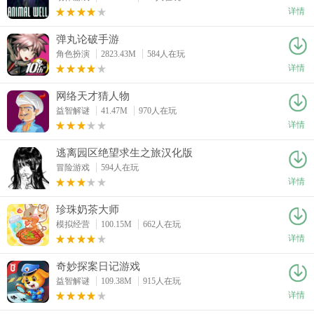
详情
弹丸论破手游
角色扮演
2823.43M
584人在玩
详情
网络天才猜人物
益智解谜
41.47M
970人在玩
详情
逃离园区绝望求生之旅汉化版
冒险游戏
594人在玩
详情
珍珠奶茶大师
模拟经营
100.15M
662人在玩
详情
奇妙探案日记游戏
益智解谜
109.38M
915人在玩
详情