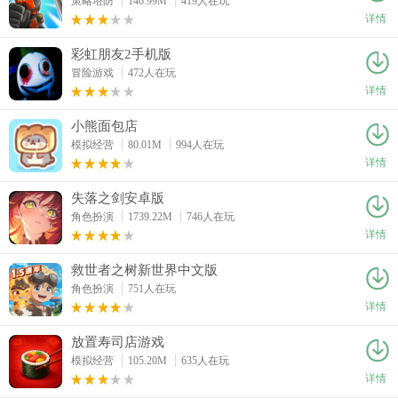
策略塔防
146.99M
419人在玩
详情
彩虹朋友2手机版
冒险游戏
472人在玩
详情
小熊面包店
模拟经营
80.01M
994人在玩
详情
失落之剑安卓版
角色扮演
1739.22M
746人在玩
详情
救世者之树新世界中文版
角色扮演
751人在玩
详情
放置寿司店游戏
模拟经营
105.20M
635人在玩
详情