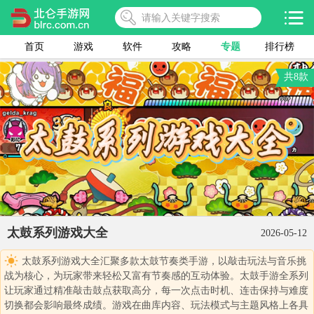
首页
游戏
软件
攻略
专题
排行榜
共8款
太鼓系列游戏大全
2026-05-12
太鼓系列游戏大全汇聚多款太鼓节奏类手游，以敲击玩法与音乐挑
战为核心，为玩家带来轻松又富有节奏感的互动体验。太鼓手游全系列
让玩家通过精准敲击鼓点获取高分，每一次点击时机、连击保持与难度
切换都会影响最终成绩。游戏在曲库内容、玩法模式与主题风格上各具