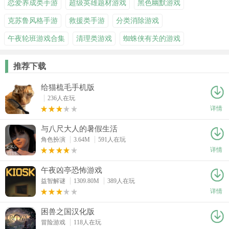
恋爱养成类手游
超级英雄题材游戏
黑色幽默游戏
克苏鲁风格手游
救援类手游
分类消除游戏
午夜轮班游戏合集
清理类游戏
蜘蛛侠有关的游戏
推荐下载
给猫梳毛手机版
236人在玩
详情
与八尺大人的暑假生活
角色扮演
3.64M
591人在玩
详情
午夜凶亭恐怖游戏
益智解谜
1309.80M
389人在玩
详情
困兽之国汉化版
冒险游戏
118人在玩