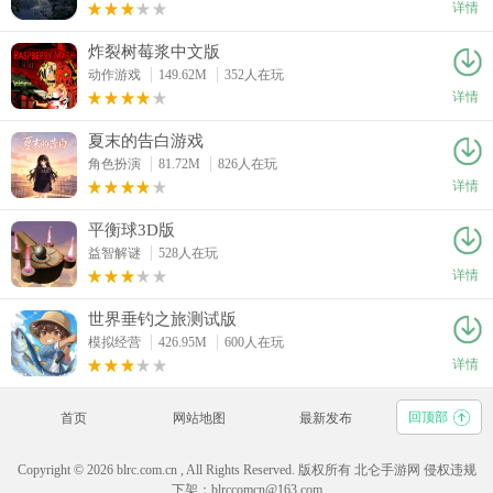
详情
炸裂树莓浆中文版
动作游戏
149.62M
352人在玩
详情
夏末的告白游戏
角色扮演
81.72M
826人在玩
详情
平衡球3D版
益智解谜
528人在玩
详情
世界垂钓之旅测试版
模拟经营
426.95M
600人在玩
详情
回顶部
首页
网站地图
最新发布
Copyright © 2026 blrc.com.cn , All Rights Reserved. 版权所有 北仑手游网 侵权违规
下架：blrccomcn@163.com