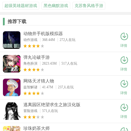
超级英雄题材游戏
黑色幽默游戏
克苏鲁风格手游
推荐下载
动物井手机版模拟器
动作游戏
368.44M
272人在玩
详情
弹丸论破手游
角色扮演
2823.43M
517人在玩
详情
网络天才猜人物
益智解谜
41.47M
237人在玩
详情
逃离园区绝望求生之旅汉化版
冒险游戏
571人在玩
详情
珍珠奶茶大师