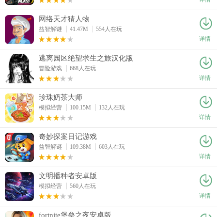
网络天才猜人物
益智解谜
41.47M
554人在玩
详情
逃离园区绝望求生之旅汉化版
冒险游戏
668人在玩
详情
珍珠奶茶大师
模拟经营
100.15M
132人在玩
详情
奇妙探案日记游戏
益智解谜
109.38M
603人在玩
详情
文明播种者安卓版
模拟经营
560人在玩
详情
fortnite堡垒之夜安卓版