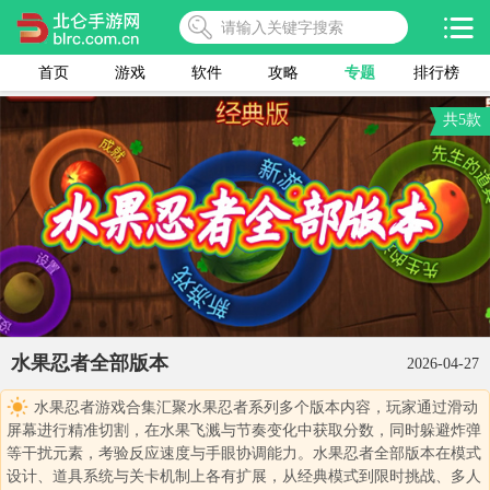
首页
游戏
软件
攻略
专题
排行榜
共5款
水果忍者全部版本
2026-04-27
水果忍者游戏合集汇聚水果忍者系列多个版本内容，玩家通过滑动
屏幕进行精准切割，在水果飞溅与节奏变化中获取分数，同时躲避炸弹
等干扰元素，考验反应速度与手眼协调能力。水果忍者全部版本在模式
设计、道具系统与关卡机制上各有扩展，从经典模式到限时挑战、多人