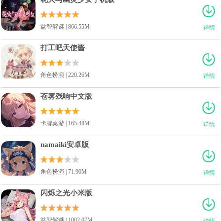
益智解谜 | 866.55M
详情
打工吧天使酱
角色扮演 | 220.26M
详情
苍雾残响中文版
卡牌桌游 | 165.48M
详情
namaiki安卓版
角色扮演 | 71.90M
详情
闪烁之光小米版
益智解谜 | 1002.07M
详情