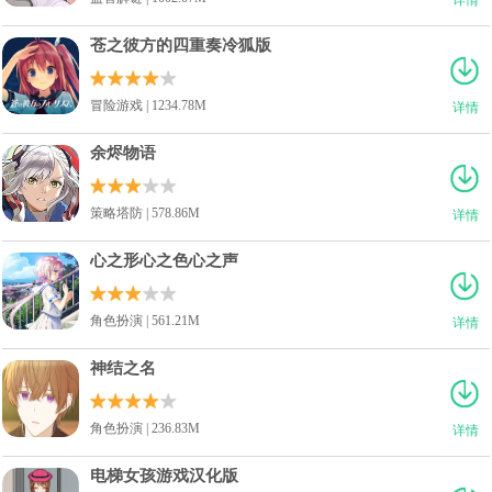
苍之彼方的四重奏冷狐版
冒险游戏 | 1234.78M
详情
余烬物语
策略塔防 | 578.86M
详情
心之形心之色心之声
角色扮演 | 561.21M
详情
神结之名
角色扮演 | 236.83M
详情
电梯女孩游戏汉化版