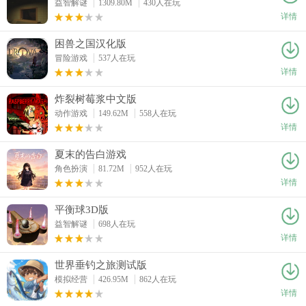
益智解谜
1309.80M
430人在玩
详情
困兽之国汉化版
冒险游戏
537人在玩
详情
炸裂树莓浆中文版
动作游戏
149.62M
558人在玩
详情
夏末的告白游戏
角色扮演
81.72M
952人在玩
详情
平衡球3D版
益智解谜
698人在玩
详情
世界垂钓之旅测试版
模拟经营
426.95M
862人在玩
详情