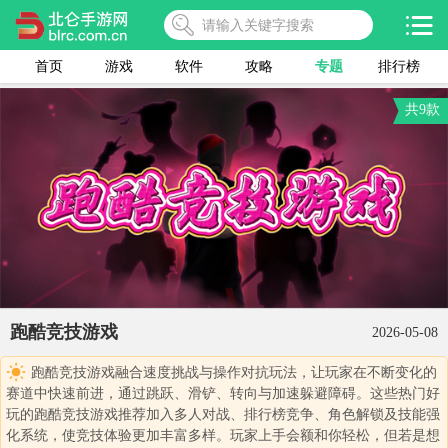
首页
游戏
软件
攻略
专题
排行榜
共9款
跑酷竞技游戏
2026-05-08
跑酷竞技游戏融合速度挑战与操作对抗玩法，让玩家在不断变化的
赛道中快速前进，通过跳跃、滑铲、转向与加速躲避障碍。这些热门好
玩的跑酷竞技游戏推荐加入多人对战、排行榜竞争、角色解锁及技能强
化系统，使竞技体验更加丰富多样。玩家上手会额和你轻松，但若是想