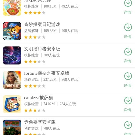
模拟经营
100.15M
492人在玩
详情
奇妙探案日记游戏
益智解谜
109.38M
408人在玩
详情
文明播种者安卓版
模拟经营
509人在玩
详情
fortnite堡垒之夜安卓版
动作游戏
237.29M
868人在玩
详情
catpizza披萨猫
模拟经营
74.02M
234人在玩
详情
赤色要塞安卓版
动作游戏
789人在玩
详情