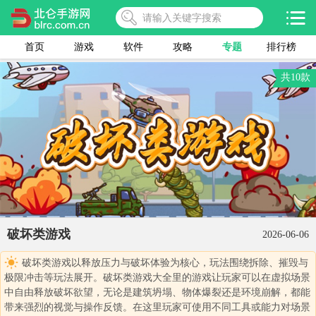
首页
游戏
软件
攻略
专题
排行榜
共10款
破坏类游戏
2026-06-06
破坏类游戏以释放压力与破坏体验为核心，玩法围绕拆除、摧毁与
极限冲击等玩法展开。破坏类游戏大全里的游戏让玩家可以在虚拟场景
中自由释放破坏欲望，无论是建筑坍塌、物体爆裂还是环境崩解，都能
带来强烈的视觉与操作反馈。在这里玩家可使用不同工具或能力对场景