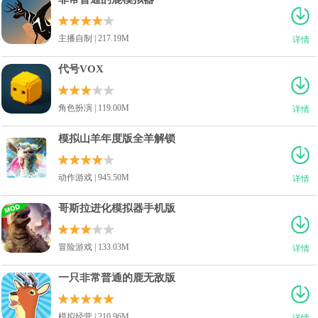
主播自制 | 217.19M
详情
代号VOX
角色扮演 | 119.00M
详情
模拟山羊年度版全羊解锁
动作游戏 | 945.50M
详情
哥斯拉进化模拟器手机版
冒险游戏 | 133.03M
详情
一只非常普通的鹿无敌版
模拟经营 | 210.96M
详情