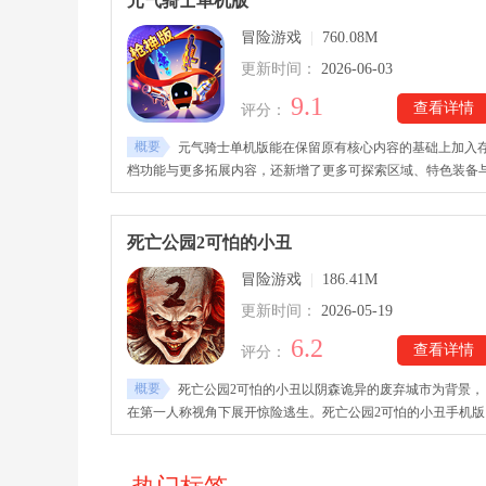
元气骑士单机版
冒险游戏
|
760.08M
更新时间：
2026-06-03
9.1
查看详情
评分：
概要
元气骑士单机版能在保留原有核心内容的基础上加入
档功能与更多拓展内容，还新增了更多可探索区域、特色装备
能力系统，同时隐藏着大量彩蛋内容和特殊任务等待发掘。元
骑士单机版下载安装后，游戏还支持多人协作玩法，玩家能够
好友共同组队闯关，携手挑战强力敌人与高难度关卡。
死亡公园2可怕的小丑
冒险游戏
|
186.41M
更新时间：
2026-05-19
6.2
查看详情
评分：
概要
死亡公园2可怕的小丑以阴森诡异的废弃城市为背景，
在第一人称视角下展开惊险逃生。死亡公园2可怕的小丑手机版
下载后，玩家会在游戏里的八大区域中探索不同事件，每个地
都暗藏谜题与危险，稍有不慎就可能遭遇突然袭击。剧情十分
彩，随着探索深入，将逐渐发现可怕小丑的真实来历。游戏内