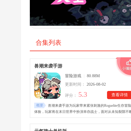
合集列表
兽潮来袭手游
冒险游戏
|
80.88M
更新时间：
2026-08-02
5.3
查看详情
评分：
概要
兽潮来袭手游为玩家带来紧张刺激的Roguelite生存冒
体验，玩家将在末日世界中扮演幸存战士，面对从未知裂隙不
出现的庞大怪物群，依靠自身能力展开持续战斗。兽潮来袭手
下载安装后，随着冒险推进，玩家能够解锁更多强化效果，提
角色战斗能力，并挑战越来越强大的敌人与首领。