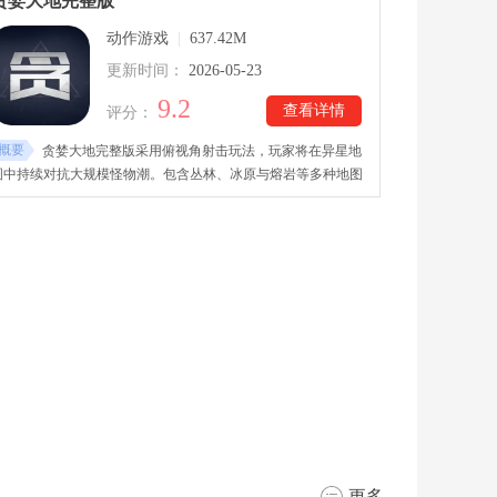
贪婪大地完整版
位，合成武器加强攻击力。holocure汉化手机版具备38名
动作游戏
|
637.42M
Vtuber，每位都有不同的技能。
更新时间：
2026-05-23
9.2
查看详情
评分：
概要
贪婪大地完整版采用俯视角射击玩法，玩家将在异星地
图中持续对抗大规模怪物潮。包含丛林、冰原与熔岩等多种地图
区域，不同场景拥有独立敌人与战斗节奏。贪婪大地完整版手游
下载里提供动力甲、主武器、辅助装备与技能芯片等多种成长系
统。局内升级路线超过三百种，可自由组合武器效果与战斗流
派！
更多