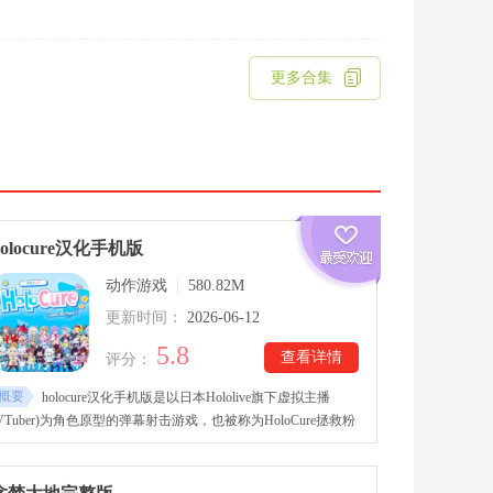
更多合集
holocure汉化手机版
动作游戏
|
580.82M
更新时间：
2026-06-12
5.8
查看详情
评分：
概要
holocure汉化手机版是以日本Hololive旗下虚拟主播
(VTuber)为角色原型的弹幕射击游戏，也被称为HoloCure拯救粉
或HoloCure Save the Fans，由steam移植而来。holocure汉化手
机版下载玩家需要操控hololive虚拟主播在像素关卡中对抗源源
不绝袭来的被洗脑的粉丝大军。游戏采自动攻击，玩家要手动走