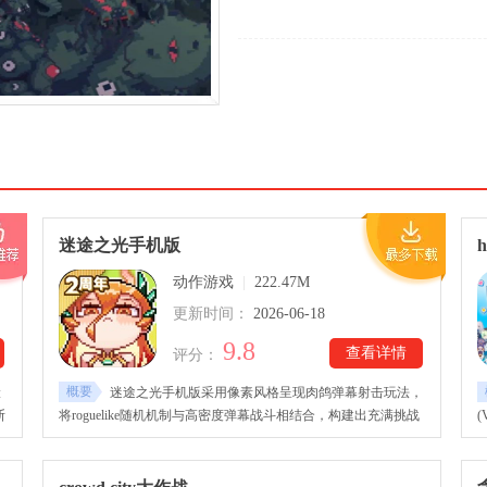
迷途之光手机版
动作游戏
|
222.47M
更新时间：
2026-06-18
9.8
查看详情
评分：
概要
险
迷途之光手机版采用像素风格呈现肉鸽弹幕射击玩法，
断
将roguelike随机机制与高密度弹幕战斗相结合，构建出充满挑战
游
的战斗体验。玩家需要在复杂多变的弹幕环境中灵活走位，同时
丝
高
精准释放攻击技能，在躲避与输出之间寻找平衡，以击败不断增
强的敌人。途之光手机安卓版下载后，每一局的关卡与选择都会