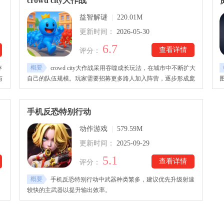
crowd city大作战
影响后续发展路线，使战斗过程充满未知与变化。随着不断深入
益智解谜
|
220.01M
探索，玩家将逐渐掌握战斗节奏与弹幕规律，从而获得更流畅且
富有成就感的通关体验。
更新时间：
2026-05-30
6.7
查看详情
评分：
概要
存
crowd city大作战采用吞噬成长玩法，在城市中不断扩大
与
自己的队伍规模。玩家需要招募更多路人加入阵营，逐步形成庞
气
大人群。实时竞技机制让每场对局都充满变化与挑战。crowd
与
city大作战下载里丰富皮肤系统为角色提供更多个性化外观选
择。限时对抗模式下，最终规模最大的队伍将获得胜利！
手机反恐特别行动
动作游戏
|
579.59M
更新时间：
2025-09-29
5.1
查看详情
评分：
概要
手机反恐特别行动中武器种类繁多，建议优先升级射速
较快的主武器以提升输出效率。
点
精
拥