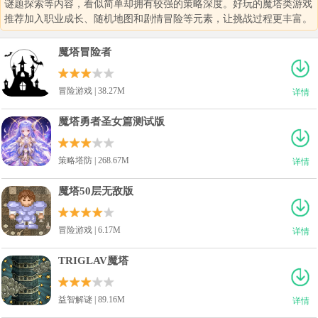
谜题探索等内容，看似简单却拥有较强的策略深度。好玩的魔塔类游戏
推荐加入职业成长、随机地图和剧情冒险等元素，让挑战过程更丰富。
魔塔冒险者
冒险游戏 | 38.27M
详情
魔塔勇者圣女篇测试版
策略塔防 | 268.67M
详情
魔塔50层无敌版
冒险游戏 | 6.17M
详情
TRIGLAV魔塔
益智解谜 | 89.16M
详情