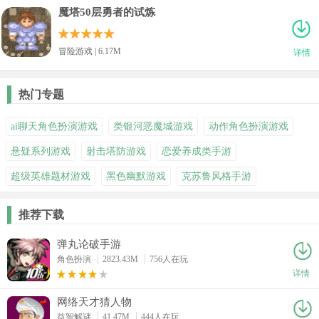
魔塔50层勇者的试炼
冒险游戏 | 6.17M
详情
热门专题
ai聊天角色扮演游戏
类银河恶魔城游戏
动作角色扮演游戏
悬疑系列游戏
射击塔防游戏
恋爱养成类手游
超级英雄题材游戏
黑色幽默游戏
克苏鲁风格手游
推荐下载
弹丸论破手游
角色扮演
2823.43M
756人在玩
详情
网络天才猜人物
益智解谜
41.47M
444人在玩