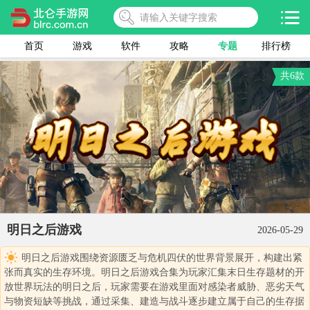
首页
游戏
软件
攻略
专题
排行榜
共6款
明日之后游戏
2026-05-29
明日之后游戏围绕资源匮乏与危机四伏的世界背景展开，构建出紧
张而真实的生存环境。明日之后游戏合集为玩家汇集末日生存题材的开
放世界玩法的明日之后，玩家需要在游戏里面对感染者威胁、恶劣天气
与物资短缺等挑战，通过采集、建造与战斗逐步建立属于自己的生存据