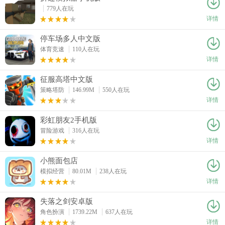
779人在玩
详情
停车场多人中文版
体育竞速
110人在玩
详情
征服高塔中文版
策略塔防
146.99M
550人在玩
详情
彩虹朋友2手机版
冒险游戏
316人在玩
详情
小熊面包店
模拟经营
80.01M
238人在玩
详情
失落之剑安卓版
角色扮演
1739.22M
637人在玩
详情