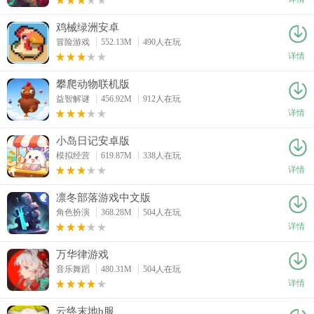
鸡械绿洲安卓
冒险游戏
552.13M
490人在玩
详情
攀爬动物联机版
益智解谜
456.92M
912人在玩
详情
小岛日记安卓版
模拟经营
619.87M
338人在玩
详情
凛冬部落游戏中文版
角色扮演
368.28M
504人在玩
详情
万华律游戏
音乐舞蹈
480.31M
504人在玩
详情
云终末地b服