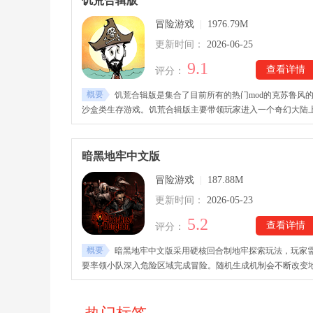
饥荒合辑版
己，并在危险彻底失控前成功撤离。
冒险游戏
|
1976.79M
更新时间：
2026-06-25
9.1
查看详情
评分：
概要
饥荒合辑版是集合了目前所有的热门mod的克苏鲁风
沙盒类生存游戏。饥荒合辑版主要带领玩家进入一个奇幻大陆
进行生存探索，配有四季变化元素，每个季节都会有不同的挑
和boss等着玩家一一应对和破解，玩家必须不断收集资源，壮
营地才能存活下来。饥荒合辑版拥有众多有趣的模式，让玩家
暗黑地牢中文版
验前所未有的游戏乐趣。
冒险游戏
|
187.88M
更新时间：
2026-05-23
5.2
查看详情
评分：
概要
暗黑地牢中文版采用硬核回合制地牢探索玩法，玩家
要率领小队深入危险区域完成冒险。随机生成机制会不断改变
图结构、敌人配置与事件内容，每次探险节奏都不同。暗黑地
中文版下载里加入压力值系统，角色在长期战斗后可能陷入崩
或触发特殊精神状态。职业体系丰富，玩家可自由组合输出、