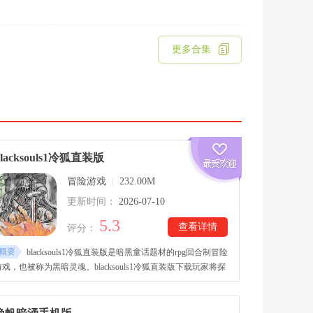
更多合集
blacksouls1冷狐直装版
冒险游戏
|
232.00M
更新时间：
2026-07-10
5.3
查看详情
评分：
概要
blacksouls1冷狐直装版是暗黑童话题材的rpg回合制冒险
游戏，也被称为黑暗灵魂。blacksouls1冷狐直装版下载玩家将探
索十二个互通异界，通过不断升级角色能力，搭配技能和管理体
力精力，对抗每个boss以推进剧情发展。blacksouls1冷狐直装版
融合了各种经典童话，地图中也散落隐藏剧情和彩蛋，玩家在探