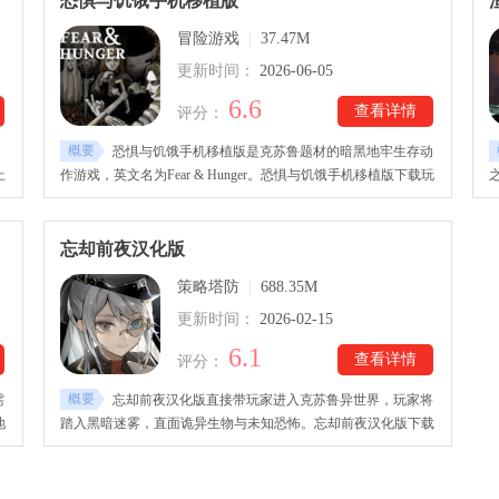
恐惧与饥饿手机移植版
系统，增加了游戏的沉浸感。
冒险游戏
|
37.47M
更新时间：
2026-06-05
6.6
查看详情
评分：
概要
的
恐惧与饥饿手机移植版是克苏鲁题材的暗黑地牢生存动
上
作游戏，英文名为Fear & Hunger。恐惧与饥饿手机移植版下载玩
战
家可以从四位角色中选择扮演的角色，进入布满怪物和陷阱的地
大
牢，展开一段恐怖惊险的冒险之旅。恐惧与饥饿手机移植版游戏
体
过程中需要时刻注意自己的饥饿值，当数值到0时就会死亡。游
忘却前夜汉化版
戏采用回合制战斗模式，玩家要利用搜集的资源进行战斗的同
策略塔防
|
688.35M
时，也要做好资源管理规划。
更新时间：
2026-02-15
6.1
查看详情
评分：
概要
需
忘却前夜汉化版直接带玩家进入克苏鲁异世界，玩家将
地
踏入黑暗迷雾，直面诡异生物与未知恐怖。忘却前夜汉化版下载
牢
安装后，游戏以策略卡牌为核心，收集各种技能和资源，合理搭
溃
配应对层出不穷的挑战，完成任务、探索地图，一步步揭开秘
防
密。游戏里，玩家既非救世主，也非旁观者，而是在疯狂边缘挣