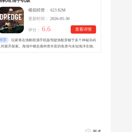
渔帆暗涌手机版
索和战斗过程将逐步揭开故事背后的真相。
模拟经营
|
623.82M
更新时间：
2026-05-30
6.6
查看详情
评分：
概要
玩家将在渔帆暗涌手机版驾驶渔船穿梭于多个神秘岛屿
之间展开探索。海域中栖息着种类丰富的鱼类与未知海洋生物。
渔帆暗涌手机版下载里通过捕鱼、打捞与交易逐步扩展航行范
围。船只升级系统能够提升远航能力与作业效率。昼夜交替机制
为海上探索增添更多变化与挑战！
更多