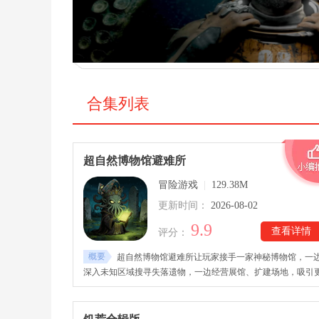
合集列表
超自然博物馆避难所
冒险游戏
|
129.38M
更新时间：
2026-08-02
9.9
查看详情
评分：
概要
超自然博物馆避难所让玩家接手一家神秘博物馆，一
深入未知区域搜寻失落遗物，一边经营展馆、扩建场地，吸引
多访客前来参观。超自然博物馆避难所游戏里，玩家需要前往
险地图寻找隐藏的超自然藏品，畸形怪物、诡异触手以及来自
日的恐怖存在随时可能出现，必须依靠手电、斧头等工具保护