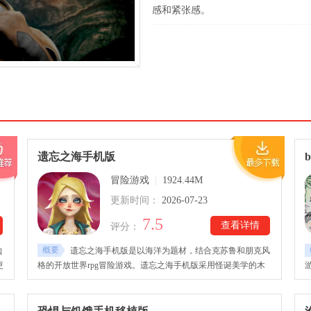
感和紧张感。
遗忘之海手机版
冒险游戏
|
1924.44M
更新时间：
2026-07-23
7.5
查看详情
评分：
概要
边
遗忘之海手机版是以海洋为题材，结合克苏鲁和朋克风
更
格的开放世界rpg冒险游戏。遗忘之海手机版采用怪诞美学的木
危
偶化美术风格，玩家将化身成为失忆木偶人水手，与同伴一起探
旧
索广袤的海洋，展开一段航海奇遇之旅。遗忘之海手机版下载玩
自
家需要管理资源、经营主城，展开策略战斗。游戏采用动态天气