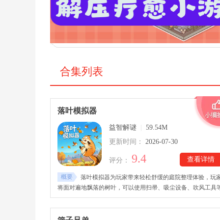
合集列表
落叶模拟器
益智解谜
|
59.54M
更新时间：
2026-07-30
9.4
查看详情
评分：
概要
落叶模拟器为玩家带来轻松舒缓的庭院整理体验，玩
将面对遍地飘落的树叶，可以使用扫帚、吸尘设备、吹风工具
多种工具进行整理，将凌乱的小院逐渐恢复整洁。落叶模拟器
机版下载后，整个游戏围绕整理、收集、升级展开，从选择清
区域到使用设备完成任务，每个阶段都有明确目标。随着更多