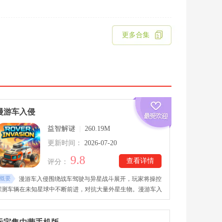
更多合集
漫游车入侵
益智解谜
|
260.19M
更新时间：
2026-07-20
9.8
查看详情
评分：
概要
漫游车入侵围绕战车驾驶与异星战斗展开，玩家将操控
探测车辆在未知星球中不断前进，对抗大量外星生物。漫游车入
侵中文版下载后，游戏采用轻松便捷的操作方式，玩家只需控制
车辆移动，搭载的武器系统会自动锁定目标并进行攻击，让战斗
过程更加简单流畅。还加入丰富的装备强化内容，玩家可以收集