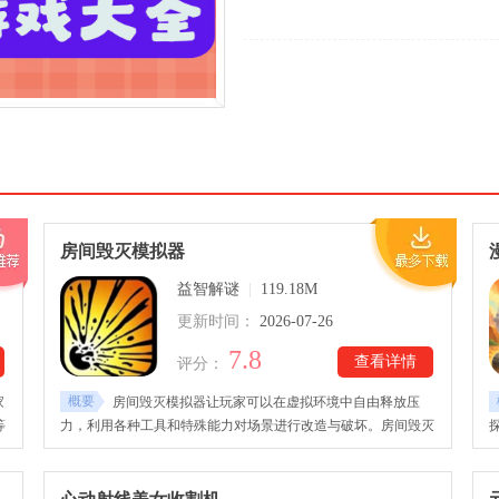
房间毁灭模拟器
益智解谜
|
119.18M
更新时间：
2026-07-26
7.8
查看详情
评分：
概要
家
房间毁灭模拟器让玩家可以在虚拟环境中自由释放压
等
力，利用各种工具和特殊能力对场景进行改造与破坏。房间毁灭
手
模拟器游戏让玩家能够探索不同空间，使用重力操控让物品漂浮
理
移动，也可以选择爆炸物、枪械、特殊能力以及自然灾害等多种
场
方式进行模拟破坏。还准备了众多场景环境供玩家体验，包括实