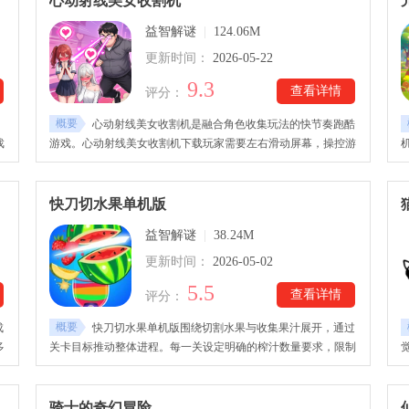
心动射线美女收割机
，
验室、酒吧、商店、地铁等生活化区域。不同房间拥有独特布局
益智解谜
|
124.06M
和视觉效果，玩家可以自由尝试各种破坏方案，享受随心所欲的
模拟挑战。
更新时间：
2026-05-22
9.3
查看详情
评分：
概要
心动射线美女收割机是融合角色收集玩法的快节奏跑酷
戏
游戏。心动射线美女收割机下载玩家需要左右滑动屏幕，操控游
单
戏中的角色移动。赛道是自动前进的，玩家要沿途躲避障碍物及
好
收集道具和美少女人物角色。心动射线美女收割机玩法操作简
单，考验的是玩家的反应速度与操作流畅性。游戏中有许多美少
快刀切水果单机版
女人物角色待玩家收集养成。
益智解谜
|
38.24M
更新时间：
2026-05-02
5.5
查看详情
评分：
概要
成
快刀切水果单机版围绕切割水果与收集果汁展开，通过
多
关卡目标推动整体进程。每一关设定明确的榨汁数量要求，限制
的
时间内完成成为核心挑战。不同水果具备差异特性，例如耐切次
，
数与移动方式各不相同。快刀切水果单机版下载的关卡中加入干
扰元素，如飞虫遮挡与高速移动目标，增加变化！
骑士的奇幻冒险