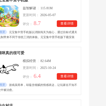
元宝集中营手机版
材料、解锁新能力，并利用金币购买各种实用道具，加快车辆成
益智解谜
|
115.81M
长速度。
更新时间：
2026-05-07
8.7
查看详情
评分：
概要
元宝集中营手机版以消除闯关为核心，通过目标式通关
机制带来不同于传统三消的体验。元宝集中营手机版下载安装
后，玩家需要在有限步数或条件内调整布局，寻找最佳消除路径
来完成目标。关卡设计采用逐步递进的难度曲线，随着进程推
进，会出现更复杂的图案组合与限制条件，使挑战性不断提升，
猫咪真的很可爱
但整体仍保持轻松上手的节奏。
模拟经营
|
82.64M
更新时间：
2025-10-24
6.4
查看详情
评分：
概要
游戏虽简单，却蕴含细腻的情感表达，让玩家在不知不
觉中被治愈。
仙女村庄