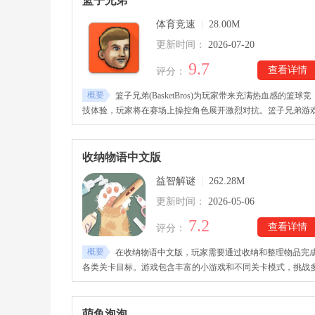
篮子兄弟
景开放以及新工具加入，玩家能够体验不同环境下的清扫乐趣
体育竞速
|
28.00M
享受一段简单纯粹的休闲时光。
更新时间：
2026-07-20
9.7
查看详情
评分：
概要
篮子兄弟(BasketBros)为玩家带来充满热血感的篮球竞
技体验，玩家将在赛场上操控角色展开激烈对抗。篮子兄弟游
下载后，玩家需要灵活运用操作技巧，击败对手。游戏玩法简
直观，同时支持多种控制方式，无论新手玩家还是篮球竞技爱
者，都能快速掌握并享受对战乐趣。
收纳物语中文版
益智解谜
|
262.28M
更新时间：
2026-05-06
7.2
查看详情
评分：
概要
在收纳物语中文版，玩家需要通过收纳和整理物品完
各类关卡目标。游戏包含丰富的小游戏和不同关卡模式，挑战
样化。收纳物语中文版下载里可爱卡通手绘风格营造温馨治愈
游戏氛围。游戏内有背景音乐和互动元素，使关卡体验更舒适
玩家需要灵活思考和合理摆放物品以完成任务！
萌鱼泡泡