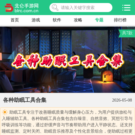
首页
游戏
软件
攻略
专题
排行榜
共7款
各种助眠工具合集
2026-05-08
助眠工具专注于改善睡眠质量与缓解身心压力，为用户提供放松与
入睡辅助工具。各种助眠工具合集包含白噪音、自然音效、冥想引导与
呼吸训练等功能，通过舒缓声音与节奏帮助用户进入平静状态。还支持
睡眠监测、定时关闭、助眠音乐推荐及个性化音景组合，使助眠过程更