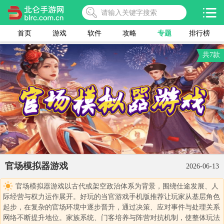
首页
游戏
软件
攻略
专题
排行榜
共7款
官场模拟器游戏
2026-06-13
官场模拟器游戏以古代或架空政治体系为背景，围绕仕途发展、人
际经营与权力运作展开。好玩的当官游戏手机版推荐让玩家从基层角色
起步，在复杂的官场环境中逐步晋升，通过决策、应对事件与处理关系
网络不断提升地位。家族系统、门客培养与阵营对抗机制，使整体玩法